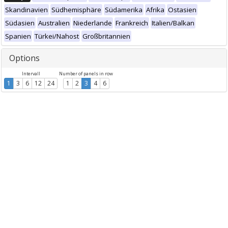
Skandinavien
Südhemisphäre
Südamerika
Afrika
Ostasien
Südasien
Australien
Niederlande
Frankreich
Italien/Balkan
Spanien
Türkei/Nahost
Großbritannien
Options
Intervall
Number of panels in row
1
3
6
12
24
1
2
3
4
6