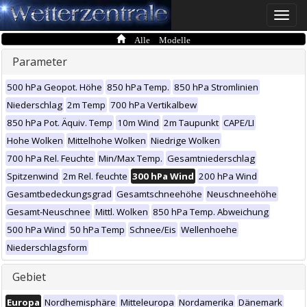
Toggle
naviga
Alle Modelle
Parameter
500 hPa Geopot. Höhe
850 hPa Temp.
850 hPa Stromlinien
Niederschlag
2m Temp
700 hPa Vertikalbew
850 hPa Pot. Äquiv. Temp
10m Wind
2m Taupunkt
CAPE/LI
Hohe Wolken
Mittelhohe Wolken
Niedrige Wolken
700 hPa Rel. Feuchte
Min/Max Temp.
Gesamtniederschlag
Spitzenwind
2m Rel. feuchte
300 hPa Wind
200 hPa Wind
Gesamtbedeckungsgrad
Gesamtschneehöhe
Neuschneehöhe
Gesamt-Neuschnee
Mittl. Wolken
850 hPa Temp. Abweichung
500 hPa Wind
50 hPa Temp
Schnee/Eis
Wellenhoehe
Niederschlagsform
Gebiet
Europa
Nordhemisphäre
Mitteleuropa
Nordamerika
Dänemark