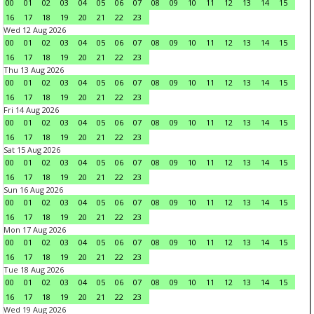
00
01
02
03
04
05
06
07
08
09
10
11
12
13
14
15
16
17
18
19
20
21
22
23
Wed 12 Aug 2026
00
01
02
03
04
05
06
07
08
09
10
11
12
13
14
15
16
17
18
19
20
21
22
23
Thu 13 Aug 2026
00
01
02
03
04
05
06
07
08
09
10
11
12
13
14
15
16
17
18
19
20
21
22
23
Fri 14 Aug 2026
00
01
02
03
04
05
06
07
08
09
10
11
12
13
14
15
16
17
18
19
20
21
22
23
Sat 15 Aug 2026
00
01
02
03
04
05
06
07
08
09
10
11
12
13
14
15
16
17
18
19
20
21
22
23
Sun 16 Aug 2026
00
01
02
03
04
05
06
07
08
09
10
11
12
13
14
15
16
17
18
19
20
21
22
23
Mon 17 Aug 2026
00
01
02
03
04
05
06
07
08
09
10
11
12
13
14
15
16
17
18
19
20
21
22
23
Tue 18 Aug 2026
00
01
02
03
04
05
06
07
08
09
10
11
12
13
14
15
16
17
18
19
20
21
22
23
Wed 19 Aug 2026