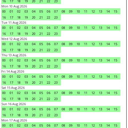
16
17
18
19
20
21
22
23
Mon 10 Aug 2026
00
01
02
03
04
05
06
07
08
09
10
11
12
13
14
15
16
17
18
19
20
21
22
23
Tue 11 Aug 2026
00
01
02
03
04
05
06
07
08
09
10
11
12
13
14
15
16
17
18
19
20
21
22
23
Wed 12 Aug 2026
00
01
02
03
04
05
06
07
08
09
10
11
12
13
14
15
16
17
18
19
20
21
22
23
Thu 13 Aug 2026
00
01
02
03
04
05
06
07
08
09
10
11
12
13
14
15
16
17
18
19
20
21
22
23
Fri 14 Aug 2026
00
01
02
03
04
05
06
07
08
09
10
11
12
13
14
15
16
17
18
19
20
21
22
23
Sat 15 Aug 2026
00
01
02
03
04
05
06
07
08
09
10
11
12
13
14
15
16
17
18
19
20
21
22
23
Sun 16 Aug 2026
00
01
02
03
04
05
06
07
08
09
10
11
12
13
14
15
16
17
18
19
20
21
22
23
Mon 17 Aug 2026
00
01
02
03
04
05
06
07
08
09
10
11
12
13
14
15