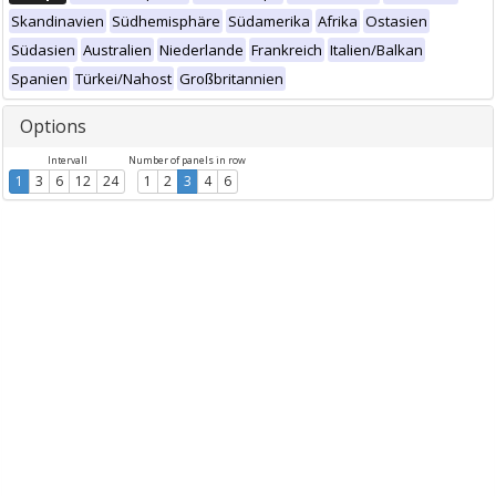
Skandinavien
Südhemisphäre
Südamerika
Afrika
Ostasien
Südasien
Australien
Niederlande
Frankreich
Italien/Balkan
Spanien
Türkei/Nahost
Großbritannien
Options
Intervall
Number of panels in row
1
3
6
12
24
1
2
3
4
6