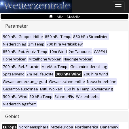
Toggle
naviga
Alle Modelle
Parameter
500 hPa Geopot. Höhe
850 hPa Temp.
850 hPa Stromlinien
Niederschlag
2m Temp
700 hPa Vertikalbew
850 hPa Pot. Äquiv. Temp
10m Wind
2m Taupunkt
CAPE/LI
Hohe Wolken
Mittelhohe Wolken
Niedrige Wolken
700 hPa Rel. Feuchte
Min/Max Temp.
Gesamtniederschlag
Spitzenwind
2m Rel. feuchte
300 hPa Wind
200 hPa Wind
Gesamtbedeckungsgrad
Gesamtschneehöhe
Neuschneehöhe
Gesamt-Neuschnee
Mittl. Wolken
850 hPa Temp. Abweichung
500 hPa Wind
50 hPa Temp
Schnee/Eis
Wellenhoehe
Niederschlagsform
Gebiet
Europa
Nordhemisphäre
Mitteleuropa
Nordamerika
Dänemark