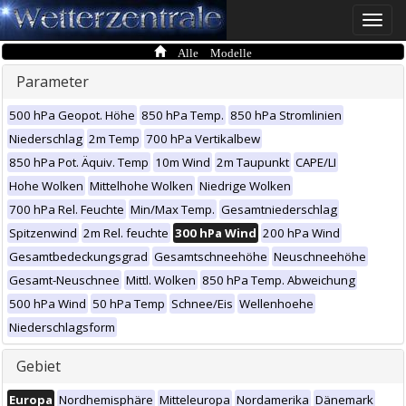
Toggle
naviga
Alle Modelle
Parameter
500 hPa Geopot. Höhe
850 hPa Temp.
850 hPa Stromlinien
Niederschlag
2m Temp
700 hPa Vertikalbew
850 hPa Pot. Äquiv. Temp
10m Wind
2m Taupunkt
CAPE/LI
Hohe Wolken
Mittelhohe Wolken
Niedrige Wolken
700 hPa Rel. Feuchte
Min/Max Temp.
Gesamtniederschlag
Spitzenwind
2m Rel. feuchte
300 hPa Wind
200 hPa Wind
Gesamtbedeckungsgrad
Gesamtschneehöhe
Neuschneehöhe
Gesamt-Neuschnee
Mittl. Wolken
850 hPa Temp. Abweichung
500 hPa Wind
50 hPa Temp
Schnee/Eis
Wellenhoehe
Niederschlagsform
Gebiet
Europa
Nordhemisphäre
Mitteleuropa
Nordamerika
Dänemark