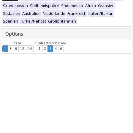
Skandinavien
Südhemisphäre
Südamerika
Afrika
Ostasien
Südasien
Australien
Niederlande
Frankreich
Italien/Balkan
Spanien
Türkei/Nahost
Großbritannien
Options
Intervall
Number of panels in row
1
3
6
12
24
1
2
3
4
6