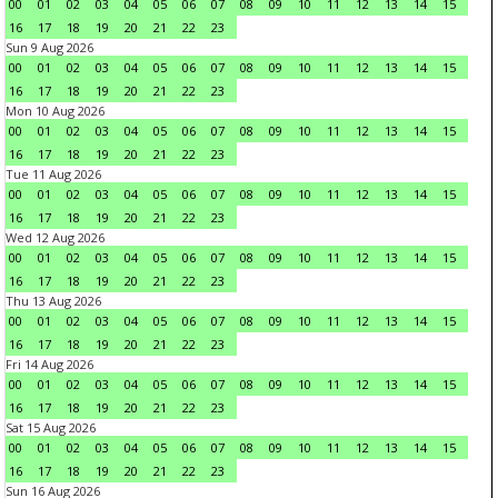
00
01
02
03
04
05
06
07
08
09
10
11
12
13
14
15
16
17
18
19
20
21
22
23
Sun 9 Aug 2026
00
01
02
03
04
05
06
07
08
09
10
11
12
13
14
15
16
17
18
19
20
21
22
23
Mon 10 Aug 2026
00
01
02
03
04
05
06
07
08
09
10
11
12
13
14
15
16
17
18
19
20
21
22
23
Tue 11 Aug 2026
00
01
02
03
04
05
06
07
08
09
10
11
12
13
14
15
16
17
18
19
20
21
22
23
Wed 12 Aug 2026
00
01
02
03
04
05
06
07
08
09
10
11
12
13
14
15
16
17
18
19
20
21
22
23
Thu 13 Aug 2026
00
01
02
03
04
05
06
07
08
09
10
11
12
13
14
15
16
17
18
19
20
21
22
23
Fri 14 Aug 2026
00
01
02
03
04
05
06
07
08
09
10
11
12
13
14
15
16
17
18
19
20
21
22
23
Sat 15 Aug 2026
00
01
02
03
04
05
06
07
08
09
10
11
12
13
14
15
16
17
18
19
20
21
22
23
Sun 16 Aug 2026