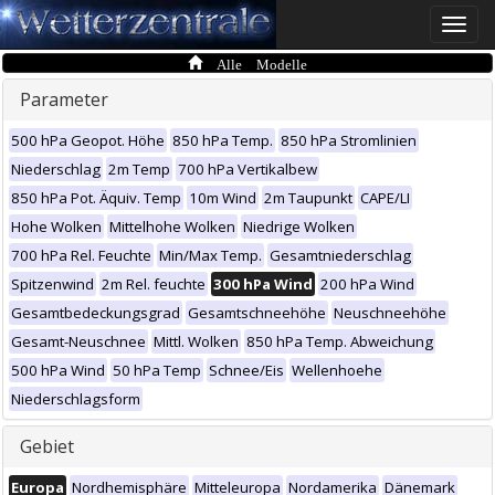
Toggle
naviga
Alle Modelle
Parameter
500 hPa Geopot. Höhe
850 hPa Temp.
850 hPa Stromlinien
Niederschlag
2m Temp
700 hPa Vertikalbew
850 hPa Pot. Äquiv. Temp
10m Wind
2m Taupunkt
CAPE/LI
Hohe Wolken
Mittelhohe Wolken
Niedrige Wolken
700 hPa Rel. Feuchte
Min/Max Temp.
Gesamtniederschlag
Spitzenwind
2m Rel. feuchte
300 hPa Wind
200 hPa Wind
Gesamtbedeckungsgrad
Gesamtschneehöhe
Neuschneehöhe
Gesamt-Neuschnee
Mittl. Wolken
850 hPa Temp. Abweichung
500 hPa Wind
50 hPa Temp
Schnee/Eis
Wellenhoehe
Niederschlagsform
Gebiet
Europa
Nordhemisphäre
Mitteleuropa
Nordamerika
Dänemark