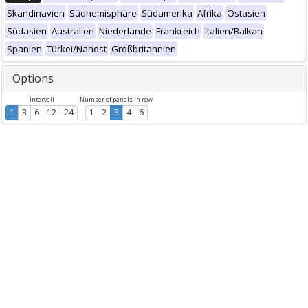
Skandinavien
Südhemisphäre
Südamerika
Afrika
Ostasien
Südasien
Australien
Niederlande
Frankreich
Italien/Balkan
Spanien
Türkei/Nahost
Großbritannien
Options
Intervall
Number of panels in row
1
3
6
12
24
1
2
3
4
6