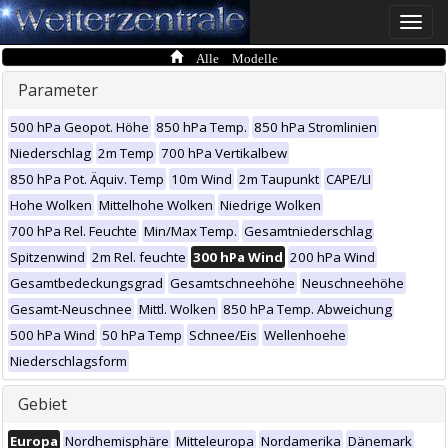
Toggle
naviga
Alle Modelle
Parameter
500 hPa Geopot. Höhe
850 hPa Temp.
850 hPa Stromlinien
Niederschlag
2m Temp
700 hPa Vertikalbew
850 hPa Pot. Äquiv. Temp
10m Wind
2m Taupunkt
CAPE/LI
Hohe Wolken
Mittelhohe Wolken
Niedrige Wolken
700 hPa Rel. Feuchte
Min/Max Temp.
Gesamtniederschlag
Spitzenwind
2m Rel. feuchte
300 hPa Wind
200 hPa Wind
Gesamtbedeckungsgrad
Gesamtschneehöhe
Neuschneehöhe
Gesamt-Neuschnee
Mittl. Wolken
850 hPa Temp. Abweichung
500 hPa Wind
50 hPa Temp
Schnee/Eis
Wellenhoehe
Niederschlagsform
Gebiet
Europa
Nordhemisphäre
Mitteleuropa
Nordamerika
Dänemark