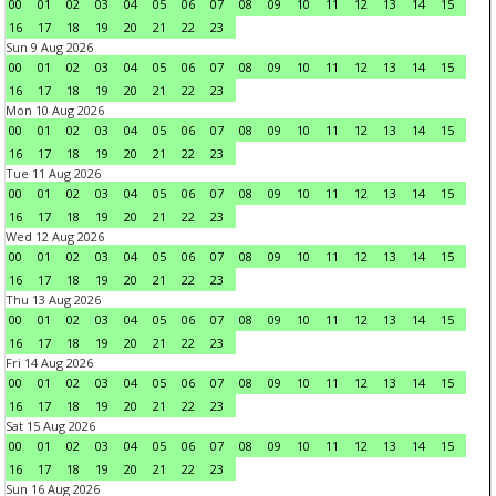
00
01
02
03
04
05
06
07
08
09
10
11
12
13
14
15
16
17
18
19
20
21
22
23
Sun 9 Aug 2026
00
01
02
03
04
05
06
07
08
09
10
11
12
13
14
15
16
17
18
19
20
21
22
23
Mon 10 Aug 2026
00
01
02
03
04
05
06
07
08
09
10
11
12
13
14
15
16
17
18
19
20
21
22
23
Tue 11 Aug 2026
00
01
02
03
04
05
06
07
08
09
10
11
12
13
14
15
16
17
18
19
20
21
22
23
Wed 12 Aug 2026
00
01
02
03
04
05
06
07
08
09
10
11
12
13
14
15
16
17
18
19
20
21
22
23
Thu 13 Aug 2026
00
01
02
03
04
05
06
07
08
09
10
11
12
13
14
15
16
17
18
19
20
21
22
23
Fri 14 Aug 2026
00
01
02
03
04
05
06
07
08
09
10
11
12
13
14
15
16
17
18
19
20
21
22
23
Sat 15 Aug 2026
00
01
02
03
04
05
06
07
08
09
10
11
12
13
14
15
16
17
18
19
20
21
22
23
Sun 16 Aug 2026