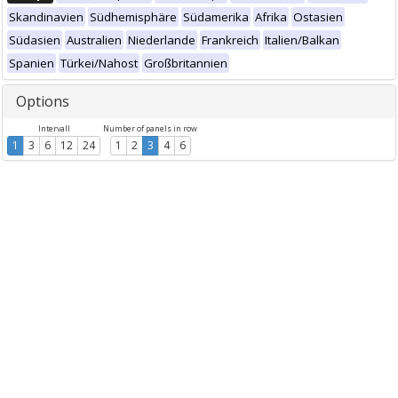
Skandinavien
Südhemisphäre
Südamerika
Afrika
Ostasien
Südasien
Australien
Niederlande
Frankreich
Italien/Balkan
Spanien
Türkei/Nahost
Großbritannien
Options
Intervall
Number of panels in row
1
3
6
12
24
1
2
3
4
6