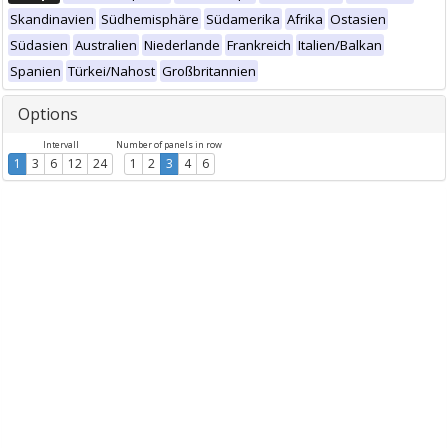
Skandinavien
Südhemisphäre
Südamerika
Afrika
Ostasien
Südasien
Australien
Niederlande
Frankreich
Italien/Balkan
Spanien
Türkei/Nahost
Großbritannien
Options
Intervall
Number of panels in row
1
3
6
12
24
1
2
3
4
6