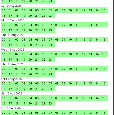
16
17
18
19
20
21
22
23
Sun 9 Aug 2026
00
01
02
03
04
05
06
07
08
09
10
11
12
13
14
15
16
17
18
19
20
21
22
23
Mon 10 Aug 2026
00
01
02
03
04
05
06
07
08
09
10
11
12
13
14
15
16
17
18
19
20
21
22
23
Tue 11 Aug 2026
00
01
02
03
04
05
06
07
08
09
10
11
12
13
14
15
16
17
18
19
20
21
22
23
Wed 12 Aug 2026
00
01
02
03
04
05
06
07
08
09
10
11
12
13
14
15
16
17
18
19
20
21
22
23
Thu 13 Aug 2026
00
01
02
03
04
05
06
07
08
09
10
11
12
13
14
15
16
17
18
19
20
21
22
23
Fri 14 Aug 2026
00
01
02
03
04
05
06
07
08
09
10
11
12
13
14
15
16
17
18
19
20
21
22
23
Sat 15 Aug 2026
00
01
02
03
04
05
06
07
08
09
10
11
12
13
14
15
16
17
18
19
20
21
22
23
Sun 16 Aug 2026
00
01
02
03
04
05
06
07
08
09
10
11
12
13
14
15