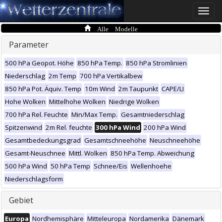
Toggle
naviga
Alle Modelle
Parameter
500 hPa Geopot. Höhe
850 hPa Temp.
850 hPa Stromlinien
Niederschlag
2m Temp
700 hPa Vertikalbew
850 hPa Pot. Äquiv. Temp
10m Wind
2m Taupunkt
CAPE/LI
Hohe Wolken
Mittelhohe Wolken
Niedrige Wolken
700 hPa Rel. Feuchte
Min/Max Temp.
Gesamtniederschlag
Spitzenwind
2m Rel. feuchte
300 hPa Wind
200 hPa Wind
Gesamtbedeckungsgrad
Gesamtschneehöhe
Neuschneehöhe
Gesamt-Neuschnee
Mittl. Wolken
850 hPa Temp. Abweichung
500 hPa Wind
50 hPa Temp
Schnee/Eis
Wellenhoehe
Niederschlagsform
Gebiet
Europa
Nordhemisphäre
Mitteleuropa
Nordamerika
Dänemark