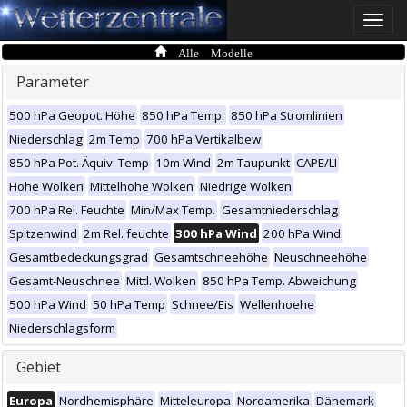
Toggle
naviga
Alle Modelle
Parameter
500 hPa Geopot. Höhe
850 hPa Temp.
850 hPa Stromlinien
Niederschlag
2m Temp
700 hPa Vertikalbew
850 hPa Pot. Äquiv. Temp
10m Wind
2m Taupunkt
CAPE/LI
Hohe Wolken
Mittelhohe Wolken
Niedrige Wolken
700 hPa Rel. Feuchte
Min/Max Temp.
Gesamtniederschlag
Spitzenwind
2m Rel. feuchte
300 hPa Wind
200 hPa Wind
Gesamtbedeckungsgrad
Gesamtschneehöhe
Neuschneehöhe
Gesamt-Neuschnee
Mittl. Wolken
850 hPa Temp. Abweichung
500 hPa Wind
50 hPa Temp
Schnee/Eis
Wellenhoehe
Niederschlagsform
Gebiet
Europa
Nordhemisphäre
Mitteleuropa
Nordamerika
Dänemark