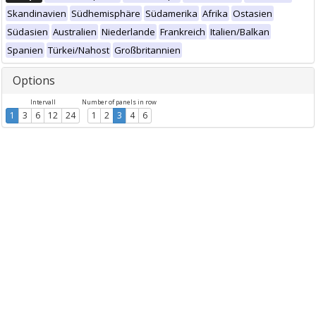
Skandinavien
Südhemisphäre
Südamerika
Afrika
Ostasien
Südasien
Australien
Niederlande
Frankreich
Italien/Balkan
Spanien
Türkei/Nahost
Großbritannien
Options
Intervall
Number of panels in row
1
3
6
12
24
1
2
3
4
6