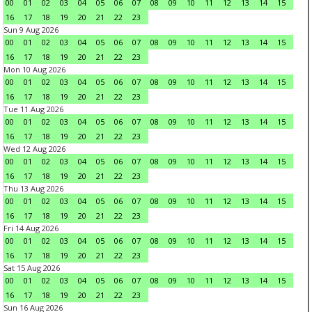
00
01
02
03
04
05
06
07
08
09
10
11
12
13
14
15
16
17
18
19
20
21
22
23
Sun 9 Aug 2026
00
01
02
03
04
05
06
07
08
09
10
11
12
13
14
15
16
17
18
19
20
21
22
23
Mon 10 Aug 2026
00
01
02
03
04
05
06
07
08
09
10
11
12
13
14
15
16
17
18
19
20
21
22
23
Tue 11 Aug 2026
00
01
02
03
04
05
06
07
08
09
10
11
12
13
14
15
16
17
18
19
20
21
22
23
Wed 12 Aug 2026
00
01
02
03
04
05
06
07
08
09
10
11
12
13
14
15
16
17
18
19
20
21
22
23
Thu 13 Aug 2026
00
01
02
03
04
05
06
07
08
09
10
11
12
13
14
15
16
17
18
19
20
21
22
23
Fri 14 Aug 2026
00
01
02
03
04
05
06
07
08
09
10
11
12
13
14
15
16
17
18
19
20
21
22
23
Sat 15 Aug 2026
00
01
02
03
04
05
06
07
08
09
10
11
12
13
14
15
16
17
18
19
20
21
22
23
Sun 16 Aug 2026