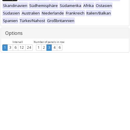
Skandinavien
Südhemisphäre
Südamerika
Afrika
Ostasien
Südasien
Australien
Niederlande
Frankreich
Italien/Balkan
Spanien
Türkei/Nahost
Großbritannien
Options
Intervall
Number of panels in row
1
3
6
12
24
1
2
3
4
6