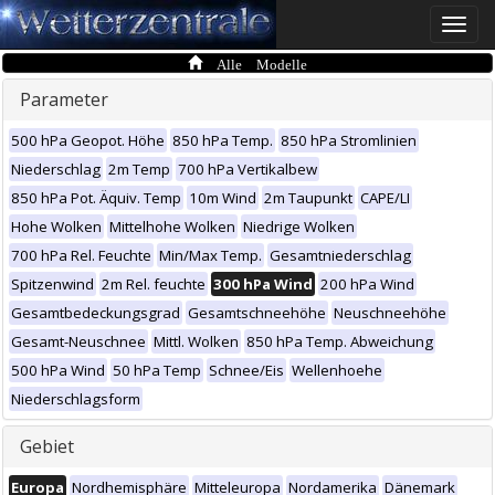
Toggle
naviga
Alle Modelle
Parameter
500 hPa Geopot. Höhe
850 hPa Temp.
850 hPa Stromlinien
Niederschlag
2m Temp
700 hPa Vertikalbew
850 hPa Pot. Äquiv. Temp
10m Wind
2m Taupunkt
CAPE/LI
Hohe Wolken
Mittelhohe Wolken
Niedrige Wolken
700 hPa Rel. Feuchte
Min/Max Temp.
Gesamtniederschlag
Spitzenwind
2m Rel. feuchte
300 hPa Wind
200 hPa Wind
Gesamtbedeckungsgrad
Gesamtschneehöhe
Neuschneehöhe
Gesamt-Neuschnee
Mittl. Wolken
850 hPa Temp. Abweichung
500 hPa Wind
50 hPa Temp
Schnee/Eis
Wellenhoehe
Niederschlagsform
Gebiet
Europa
Nordhemisphäre
Mitteleuropa
Nordamerika
Dänemark