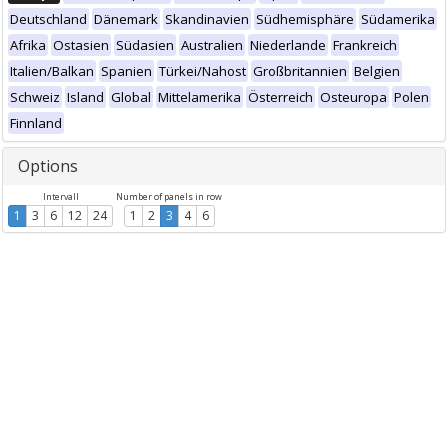
Deutschland
Dänemark
Skandinavien
Südhemisphäre
Südamerika
Afrika
Ostasien
Südasien
Australien
Niederlande
Frankreich
Italien/Balkan
Spanien
Türkei/Nahost
Großbritannien
Belgien
Schweiz
Island
Global
Mittelamerika
Österreich
Osteuropa
Polen
Finnland
Options
Intervall
Number of panels in row
1
3
6
12
24
1
2
3
4
6