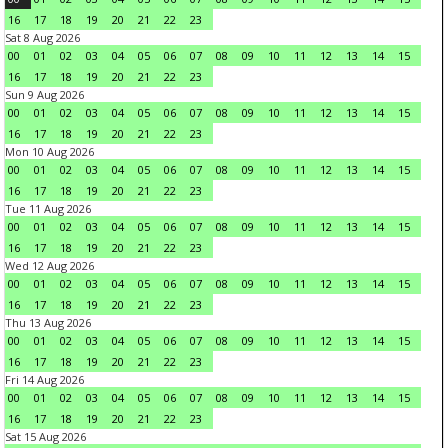
16
17
18
19
20
21
22
23
Sat 8 Aug 2026
00
01
02
03
04
05
06
07
08
09
10
11
12
13
14
15
16
17
18
19
20
21
22
23
Sun 9 Aug 2026
00
01
02
03
04
05
06
07
08
09
10
11
12
13
14
15
16
17
18
19
20
21
22
23
Mon 10 Aug 2026
00
01
02
03
04
05
06
07
08
09
10
11
12
13
14
15
16
17
18
19
20
21
22
23
Tue 11 Aug 2026
00
01
02
03
04
05
06
07
08
09
10
11
12
13
14
15
16
17
18
19
20
21
22
23
Wed 12 Aug 2026
00
01
02
03
04
05
06
07
08
09
10
11
12
13
14
15
16
17
18
19
20
21
22
23
Thu 13 Aug 2026
00
01
02
03
04
05
06
07
08
09
10
11
12
13
14
15
16
17
18
19
20
21
22
23
Fri 14 Aug 2026
00
01
02
03
04
05
06
07
08
09
10
11
12
13
14
15
16
17
18
19
20
21
22
23
Sat 15 Aug 2026