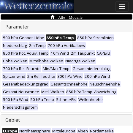
Toggle
naviga
Alle Modelle
Parameter
500 hPa Geopot. Höhe
850 hPa Temp.
850 hPa Stromlinien
Niederschlag
2m Temp
700 hPa Vertikalbew
850 hPa Pot. Äquiv. Temp
10m Wind
2m Taupunkt
CAPE/LI
Hohe Wolken
Mittelhohe Wolken
Niedrige Wolken
700 hPa Rel. Feuchte
Min/Max Temp.
Gesamtniederschlag
Spitzenwind
2m Rel. feuchte
300 hPa Wind
200 hPa Wind
Gesamtbedeckungsgrad
Gesamtschneehöhe
Neuschneehöhe
Gesamt-Neuschnee
Mittl. Wolken
850 hPa Temp. Abweichung
500 hPa Wind
50 hPa Temp
Schnee/Eis
Wellenhoehe
Niederschlagsform
Gebiet
Europa
Nordhemisphäre
Mitteleuropa
Alpen
Nordamerika