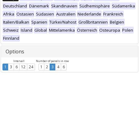
Deutschland
Dänemark
Skandinavien
Südhemisphäre
Südamerika
Afrika
Ostasien
Südasien
Australien
Niederlande
Frankreich
Italien/Balkan
Spanien
Türkei/Nahost
Großbritannien
Belgien
Schweiz
Island
Global
Mittelamerika
Österreich
Osteuropa
Polen
Finnland
Options
Intervall
Number of panels in row
1
3
6
12
24
1
2
3
4
6