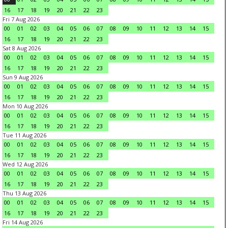
16
17
18
19
20
21
22
23
Fri 7 Aug 2026
00
01
02
03
04
05
06
07
08
09
10
11
12
13
14
15
16
17
18
19
20
21
22
23
Sat 8 Aug 2026
00
01
02
03
04
05
06
07
08
09
10
11
12
13
14
15
16
17
18
19
20
21
22
23
Sun 9 Aug 2026
00
01
02
03
04
05
06
07
08
09
10
11
12
13
14
15
16
17
18
19
20
21
22
23
Mon 10 Aug 2026
00
01
02
03
04
05
06
07
08
09
10
11
12
13
14
15
16
17
18
19
20
21
22
23
Tue 11 Aug 2026
00
01
02
03
04
05
06
07
08
09
10
11
12
13
14
15
16
17
18
19
20
21
22
23
Wed 12 Aug 2026
00
01
02
03
04
05
06
07
08
09
10
11
12
13
14
15
16
17
18
19
20
21
22
23
Thu 13 Aug 2026
00
01
02
03
04
05
06
07
08
09
10
11
12
13
14
15
16
17
18
19
20
21
22
23
Fri 14 Aug 2026