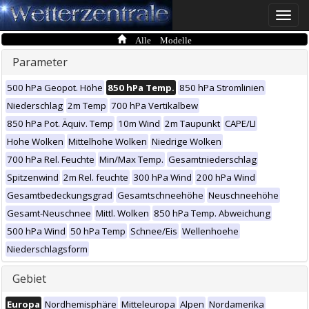
Toggle
naviga
Alle Modelle
Parameter
500 hPa Geopot. Höhe
850 hPa Temp.
850 hPa Stromlinien
Niederschlag
2m Temp
700 hPa Vertikalbew
850 hPa Pot. Äquiv. Temp
10m Wind
2m Taupunkt
CAPE/LI
Hohe Wolken
Mittelhohe Wolken
Niedrige Wolken
700 hPa Rel. Feuchte
Min/Max Temp.
Gesamtniederschlag
Spitzenwind
2m Rel. feuchte
300 hPa Wind
200 hPa Wind
Gesamtbedeckungsgrad
Gesamtschneehöhe
Neuschneehöhe
Gesamt-Neuschnee
Mittl. Wolken
850 hPa Temp. Abweichung
500 hPa Wind
50 hPa Temp
Schnee/Eis
Wellenhoehe
Niederschlagsform
Gebiet
Europa
Nordhemisphäre
Mitteleuropa
Alpen
Nordamerika