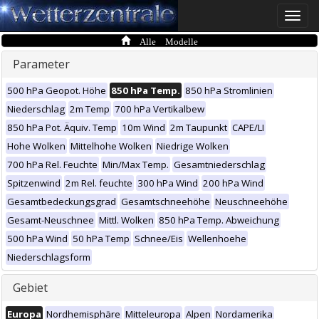
Toggle
naviga
Alle Modelle
Parameter
500 hPa Geopot. Höhe
850 hPa Temp.
850 hPa Stromlinien
Niederschlag
2m Temp
700 hPa Vertikalbew
850 hPa Pot. Äquiv. Temp
10m Wind
2m Taupunkt
CAPE/LI
Hohe Wolken
Mittelhohe Wolken
Niedrige Wolken
700 hPa Rel. Feuchte
Min/Max Temp.
Gesamtniederschlag
Spitzenwind
2m Rel. feuchte
300 hPa Wind
200 hPa Wind
Gesamtbedeckungsgrad
Gesamtschneehöhe
Neuschneehöhe
Gesamt-Neuschnee
Mittl. Wolken
850 hPa Temp. Abweichung
500 hPa Wind
50 hPa Temp
Schnee/Eis
Wellenhoehe
Niederschlagsform
Gebiet
Europa
Nordhemisphäre
Mitteleuropa
Alpen
Nordamerika