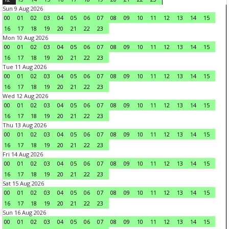
Sun 9 Aug 2026
00
01
02
03
04
05
06
07
08
09
10
11
12
13
14
15
16
17
18
19
20
21
22
23
Mon 10 Aug 2026
00
01
02
03
04
05
06
07
08
09
10
11
12
13
14
15
16
17
18
19
20
21
22
23
Tue 11 Aug 2026
00
01
02
03
04
05
06
07
08
09
10
11
12
13
14
15
16
17
18
19
20
21
22
23
Wed 12 Aug 2026
00
01
02
03
04
05
06
07
08
09
10
11
12
13
14
15
16
17
18
19
20
21
22
23
Thu 13 Aug 2026
00
01
02
03
04
05
06
07
08
09
10
11
12
13
14
15
16
17
18
19
20
21
22
23
Fri 14 Aug 2026
00
01
02
03
04
05
06
07
08
09
10
11
12
13
14
15
16
17
18
19
20
21
22
23
Sat 15 Aug 2026
00
01
02
03
04
05
06
07
08
09
10
11
12
13
14
15
16
17
18
19
20
21
22
23
Sun 16 Aug 2026
00
01
02
03
04
05
06
07
08
09
10
11
12
13
14
15