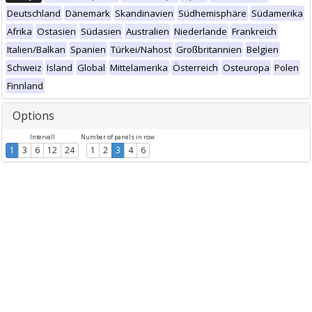
Deutschland
Dänemark
Skandinavien
Südhemisphäre
Südamerika
Afrika
Ostasien
Südasien
Australien
Niederlande
Frankreich
Italien/Balkan
Spanien
Türkei/Nahost
Großbritannien
Belgien
Schweiz
Island
Global
Mittelamerika
Österreich
Osteuropa
Polen
Finnland
Options
Intervall
Number of panels in row
1
3
6
12
24
1
2
3
4
6