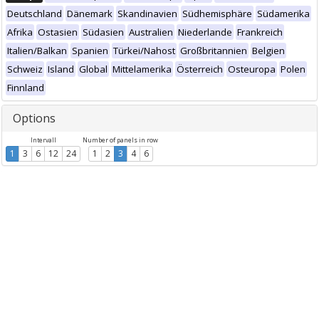
Deutschland
Dänemark
Skandinavien
Südhemisphäre
Südamerika
Afrika
Ostasien
Südasien
Australien
Niederlande
Frankreich
Italien/Balkan
Spanien
Türkei/Nahost
Großbritannien
Belgien
Schweiz
Island
Global
Mittelamerika
Österreich
Osteuropa
Polen
Finnland
Options
Intervall
Number of panels in row
1
3
6
12
24
1
2
3
4
6