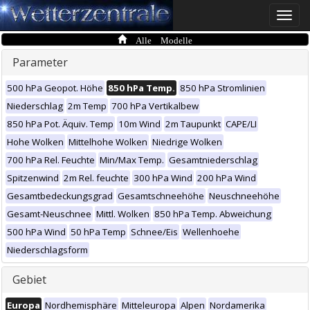
Toggle
naviga
Alle Modelle
Parameter
500 hPa Geopot. Höhe
850 hPa Temp.
850 hPa Stromlinien
Niederschlag
2m Temp
700 hPa Vertikalbew
850 hPa Pot. Äquiv. Temp
10m Wind
2m Taupunkt
CAPE/LI
Hohe Wolken
Mittelhohe Wolken
Niedrige Wolken
700 hPa Rel. Feuchte
Min/Max Temp.
Gesamtniederschlag
Spitzenwind
2m Rel. feuchte
300 hPa Wind
200 hPa Wind
Gesamtbedeckungsgrad
Gesamtschneehöhe
Neuschneehöhe
Gesamt-Neuschnee
Mittl. Wolken
850 hPa Temp. Abweichung
500 hPa Wind
50 hPa Temp
Schnee/Eis
Wellenhoehe
Niederschlagsform
Gebiet
Europa
Nordhemisphäre
Mitteleuropa
Alpen
Nordamerika