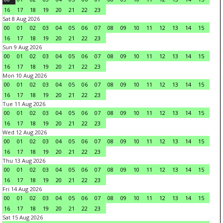
16
17
18
19
20
21
22
23
Sat 8 Aug 2026
00
01
02
03
04
05
06
07
08
09
10
11
12
13
14
15
16
17
18
19
20
21
22
23
Sun 9 Aug 2026
00
01
02
03
04
05
06
07
08
09
10
11
12
13
14
15
16
17
18
19
20
21
22
23
Mon 10 Aug 2026
00
01
02
03
04
05
06
07
08
09
10
11
12
13
14
15
16
17
18
19
20
21
22
23
Tue 11 Aug 2026
00
01
02
03
04
05
06
07
08
09
10
11
12
13
14
15
16
17
18
19
20
21
22
23
Wed 12 Aug 2026
00
01
02
03
04
05
06
07
08
09
10
11
12
13
14
15
16
17
18
19
20
21
22
23
Thu 13 Aug 2026
00
01
02
03
04
05
06
07
08
09
10
11
12
13
14
15
16
17
18
19
20
21
22
23
Fri 14 Aug 2026
00
01
02
03
04
05
06
07
08
09
10
11
12
13
14
15
16
17
18
19
20
21
22
23
Sat 15 Aug 2026