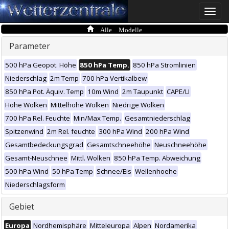
Toggle
naviga
Alle Modelle
Parameter
500 hPa Geopot. Höhe
850 hPa Temp.
850 hPa Stromlinien
Niederschlag
2m Temp
700 hPa Vertikalbew
850 hPa Pot. Äquiv. Temp
10m Wind
2m Taupunkt
CAPE/LI
Hohe Wolken
Mittelhohe Wolken
Niedrige Wolken
700 hPa Rel. Feuchte
Min/Max Temp.
Gesamtniederschlag
Spitzenwind
2m Rel. feuchte
300 hPa Wind
200 hPa Wind
Gesamtbedeckungsgrad
Gesamtschneehöhe
Neuschneehöhe
Gesamt-Neuschnee
Mittl. Wolken
850 hPa Temp. Abweichung
500 hPa Wind
50 hPa Temp
Schnee/Eis
Wellenhoehe
Niederschlagsform
Gebiet
Europa
Nordhemisphäre
Mitteleuropa
Alpen
Nordamerika