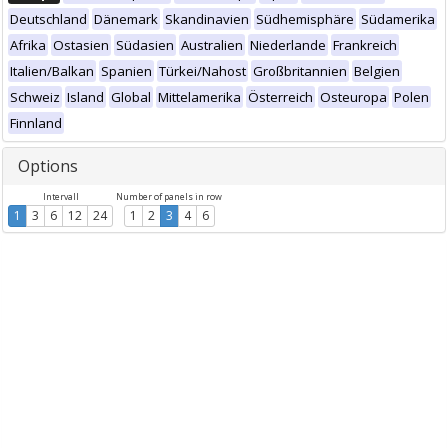
Deutschland
Dänemark
Skandinavien
Südhemisphäre
Südamerika
Afrika
Ostasien
Südasien
Australien
Niederlande
Frankreich
Italien/Balkan
Spanien
Türkei/Nahost
Großbritannien
Belgien
Schweiz
Island
Global
Mittelamerika
Österreich
Osteuropa
Polen
Finnland
Options
Intervall
Number of panels in row
1
3
6
12
24
1
2
3
4
6