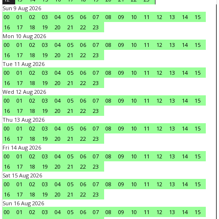
Sun 9 Aug 2026
00
01
02
03
04
05
06
07
08
09
10
11
12
13
14
15
16
17
18
19
20
21
22
23
Mon 10 Aug 2026
00
01
02
03
04
05
06
07
08
09
10
11
12
13
14
15
16
17
18
19
20
21
22
23
Tue 11 Aug 2026
00
01
02
03
04
05
06
07
08
09
10
11
12
13
14
15
16
17
18
19
20
21
22
23
Wed 12 Aug 2026
00
01
02
03
04
05
06
07
08
09
10
11
12
13
14
15
16
17
18
19
20
21
22
23
Thu 13 Aug 2026
00
01
02
03
04
05
06
07
08
09
10
11
12
13
14
15
16
17
18
19
20
21
22
23
Fri 14 Aug 2026
00
01
02
03
04
05
06
07
08
09
10
11
12
13
14
15
16
17
18
19
20
21
22
23
Sat 15 Aug 2026
00
01
02
03
04
05
06
07
08
09
10
11
12
13
14
15
16
17
18
19
20
21
22
23
Sun 16 Aug 2026
00
01
02
03
04
05
06
07
08
09
10
11
12
13
14
15