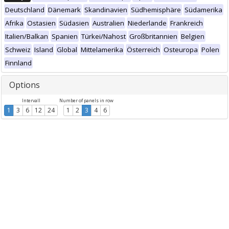
Deutschland
Dänemark
Skandinavien
Südhemisphäre
Südamerika
Afrika
Ostasien
Südasien
Australien
Niederlande
Frankreich
Italien/Balkan
Spanien
Türkei/Nahost
Großbritannien
Belgien
Schweiz
Island
Global
Mittelamerika
Österreich
Osteuropa
Polen
Finnland
Options
Intervall
Number of panels in row
1
3
6
12
24
1
2
3
4
6