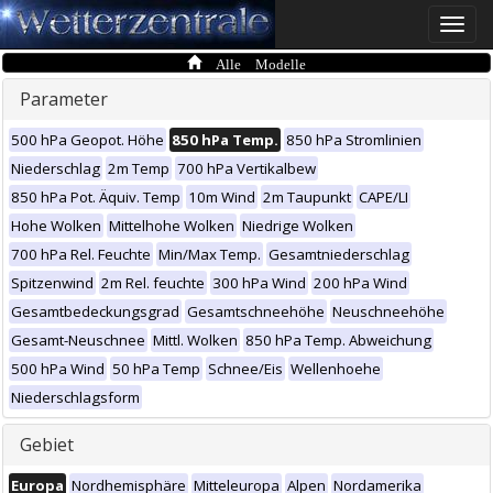
Toggle
naviga
Alle Modelle
Parameter
500 hPa Geopot. Höhe
850 hPa Temp.
850 hPa Stromlinien
Niederschlag
2m Temp
700 hPa Vertikalbew
850 hPa Pot. Äquiv. Temp
10m Wind
2m Taupunkt
CAPE/LI
Hohe Wolken
Mittelhohe Wolken
Niedrige Wolken
700 hPa Rel. Feuchte
Min/Max Temp.
Gesamtniederschlag
Spitzenwind
2m Rel. feuchte
300 hPa Wind
200 hPa Wind
Gesamtbedeckungsgrad
Gesamtschneehöhe
Neuschneehöhe
Gesamt-Neuschnee
Mittl. Wolken
850 hPa Temp. Abweichung
500 hPa Wind
50 hPa Temp
Schnee/Eis
Wellenhoehe
Niederschlagsform
Gebiet
Europa
Nordhemisphäre
Mitteleuropa
Alpen
Nordamerika