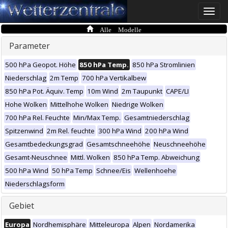
Toggle
naviga
Alle Modelle
Parameter
500 hPa Geopot. Höhe
850 hPa Temp.
850 hPa Stromlinien
Niederschlag
2m Temp
700 hPa Vertikalbew
850 hPa Pot. Äquiv. Temp
10m Wind
2m Taupunkt
CAPE/LI
Hohe Wolken
Mittelhohe Wolken
Niedrige Wolken
700 hPa Rel. Feuchte
Min/Max Temp.
Gesamtniederschlag
Spitzenwind
2m Rel. feuchte
300 hPa Wind
200 hPa Wind
Gesamtbedeckungsgrad
Gesamtschneehöhe
Neuschneehöhe
Gesamt-Neuschnee
Mittl. Wolken
850 hPa Temp. Abweichung
500 hPa Wind
50 hPa Temp
Schnee/Eis
Wellenhoehe
Niederschlagsform
Gebiet
Europa
Nordhemisphäre
Mitteleuropa
Alpen
Nordamerika