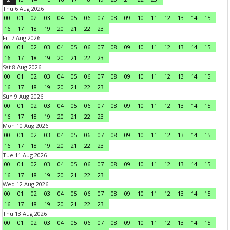
Thu 6 Aug 2026
00
01
02
03
04
05
06
07
08
09
10
11
12
13
14
15
16
17
18
19
20
21
22
23
Fri 7 Aug 2026
00
01
02
03
04
05
06
07
08
09
10
11
12
13
14
15
16
17
18
19
20
21
22
23
Sat 8 Aug 2026
00
01
02
03
04
05
06
07
08
09
10
11
12
13
14
15
16
17
18
19
20
21
22
23
Sun 9 Aug 2026
00
01
02
03
04
05
06
07
08
09
10
11
12
13
14
15
16
17
18
19
20
21
22
23
Mon 10 Aug 2026
00
01
02
03
04
05
06
07
08
09
10
11
12
13
14
15
16
17
18
19
20
21
22
23
Tue 11 Aug 2026
00
01
02
03
04
05
06
07
08
09
10
11
12
13
14
15
16
17
18
19
20
21
22
23
Wed 12 Aug 2026
00
01
02
03
04
05
06
07
08
09
10
11
12
13
14
15
16
17
18
19
20
21
22
23
Thu 13 Aug 2026
00
01
02
03
04
05
06
07
08
09
10
11
12
13
14
15