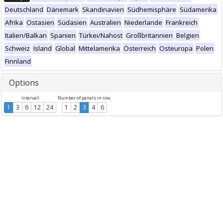
Deutschland
Dänemark
Skandinavien
Südhemisphäre
Südamerika
Afrika
Ostasien
Südasien
Australien
Niederlande
Frankreich
Italien/Balkan
Spanien
Türkei/Nahost
Großbritannien
Belgien
Schweiz
Island
Global
Mittelamerika
Österreich
Osteuropa
Polen
Finnland
Options
Intervall
Number of panels in row
1
3
6
12
24
1
2
3
4
6