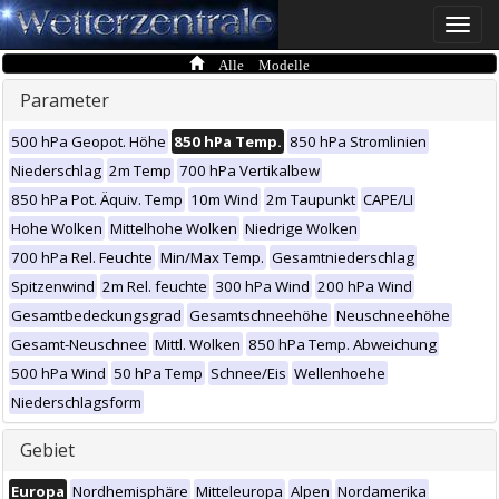
Toggle
naviga
Alle Modelle
Parameter
500 hPa Geopot. Höhe
850 hPa Temp.
850 hPa Stromlinien
Niederschlag
2m Temp
700 hPa Vertikalbew
850 hPa Pot. Äquiv. Temp
10m Wind
2m Taupunkt
CAPE/LI
Hohe Wolken
Mittelhohe Wolken
Niedrige Wolken
700 hPa Rel. Feuchte
Min/Max Temp.
Gesamtniederschlag
Spitzenwind
2m Rel. feuchte
300 hPa Wind
200 hPa Wind
Gesamtbedeckungsgrad
Gesamtschneehöhe
Neuschneehöhe
Gesamt-Neuschnee
Mittl. Wolken
850 hPa Temp. Abweichung
500 hPa Wind
50 hPa Temp
Schnee/Eis
Wellenhoehe
Niederschlagsform
Gebiet
Europa
Nordhemisphäre
Mitteleuropa
Alpen
Nordamerika