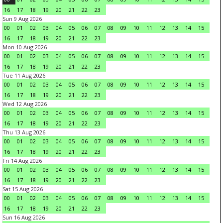
16
17
18
19
20
21
22
23
Sun 9 Aug 2026
00
01
02
03
04
05
06
07
08
09
10
11
12
13
14
15
16
17
18
19
20
21
22
23
Mon 10 Aug 2026
00
01
02
03
04
05
06
07
08
09
10
11
12
13
14
15
16
17
18
19
20
21
22
23
Tue 11 Aug 2026
00
01
02
03
04
05
06
07
08
09
10
11
12
13
14
15
16
17
18
19
20
21
22
23
Wed 12 Aug 2026
00
01
02
03
04
05
06
07
08
09
10
11
12
13
14
15
16
17
18
19
20
21
22
23
Thu 13 Aug 2026
00
01
02
03
04
05
06
07
08
09
10
11
12
13
14
15
16
17
18
19
20
21
22
23
Fri 14 Aug 2026
00
01
02
03
04
05
06
07
08
09
10
11
12
13
14
15
16
17
18
19
20
21
22
23
Sat 15 Aug 2026
00
01
02
03
04
05
06
07
08
09
10
11
12
13
14
15
16
17
18
19
20
21
22
23
Sun 16 Aug 2026