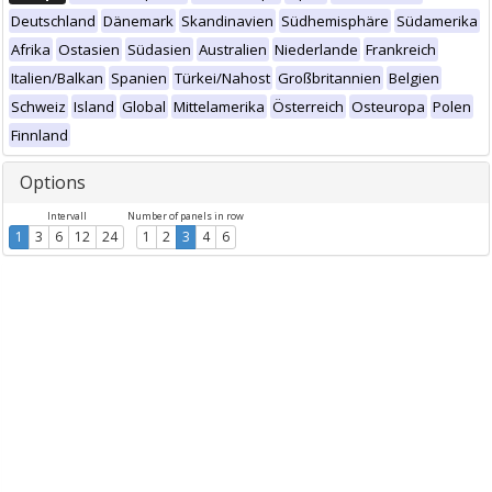
Deutschland
Dänemark
Skandinavien
Südhemisphäre
Südamerika
Afrika
Ostasien
Südasien
Australien
Niederlande
Frankreich
Italien/Balkan
Spanien
Türkei/Nahost
Großbritannien
Belgien
Schweiz
Island
Global
Mittelamerika
Österreich
Osteuropa
Polen
Finnland
Options
Intervall
Number of panels in row
1
3
6
12
24
1
2
3
4
6