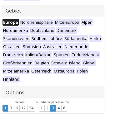
Gebiet
Europa
Nordhemisphäre
Mitteleuropa
Alpen
Nordamerika
Deutschland
Dänemark
Skandinavien
Südhemisphäre
Südamerika
Afrika
Ostasien
Südasien
Australien
Niederlande
Frankreich
Italien/Balkan
Spanien
Türkei/Nahost
Großbritannien
Belgien
Schweiz
Island
Global
Mittelamerika
Österreich
Osteuropa
Polen
Finnland
Options
Intervall
Number of panels in row
1
3
6
12
24
1
2
3
4
6