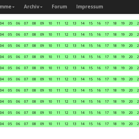
amme
Archiv
Forum
Impressum
04
05
06
07
08
09
10
11
12
13
14
15
16
17
18
19
20
2
04
05
06
07
08
09
10
11
12
13
14
15
16
17
18
19
20
2
04
05
06
07
08
09
10
11
12
13
14
15
16
17
18
19
20
2
04
05
06
07
08
09
10
11
12
13
14
15
16
17
18
19
20
2
04
05
06
07
08
09
10
11
12
13
14
15
16
17
18
19
20
2
04
05
06
07
08
09
10
11
12
13
14
15
16
17
18
19
20
2
04
05
06
07
08
09
10
11
12
13
14
15
16
17
18
19
20
2
04
05
06
07
08
09
10
11
12
13
14
15
16
17
18
19
20
2
04
05
06
07
08
09
10
11
12
13
14
15
16
17
18
19
20
2
04
05
06
07
08
09
10
11
12
13
14
15
16
17
18
19
20
2