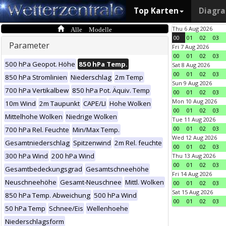
Top Karten
Diagr
Alle Modelle
Thu 6 Aug 2026
00
01
02
03
Parameter
Fri 7 Aug 2026
00
01
02
03
500 hPa Geopot. Höhe
850 hPa Temp.
Sat 8 Aug 2026
00
01
02
03
850 hPa Stromlinien
Niederschlag
2m Temp
Sun 9 Aug 2026
700 hPa Vertikalbew
850 hPa Pot. Äquiv. Temp
00
01
02
03
Mon 10 Aug 2026
10m Wind
2m Taupunkt
CAPE/LI
Hohe Wolken
00
01
02
03
Mittelhohe Wolken
Niedrige Wolken
Tue 11 Aug 2026
00
01
02
03
700 hPa Rel. Feuchte
Min/Max Temp.
Wed 12 Aug 2026
Gesamtniederschlag
Spitzenwind
2m Rel. feuchte
00
01
02
03
300 hPa Wind
200 hPa Wind
Thu 13 Aug 2026
00
01
02
03
Gesamtbedeckungsgrad
Gesamtschneehöhe
Fri 14 Aug 2026
Neuschneehöhe
Gesamt-Neuschnee
Mittl. Wolken
00
01
02
03
Sat 15 Aug 2026
850 hPa Temp. Abweichung
500 hPa Wind
00
01
02
03
50 hPa Temp
Schnee/Eis
Wellenhoehe
Niederschlagsform