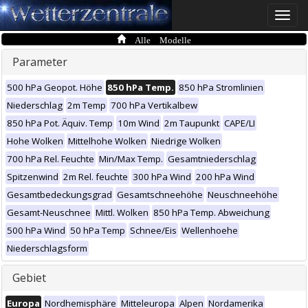
Toggle
naviga
Alle Modelle
Parameter
500 hPa Geopot. Höhe
850 hPa Temp.
850 hPa Stromlinien
Niederschlag
2m Temp
700 hPa Vertikalbew
850 hPa Pot. Äquiv. Temp
10m Wind
2m Taupunkt
CAPE/LI
Hohe Wolken
Mittelhohe Wolken
Niedrige Wolken
700 hPa Rel. Feuchte
Min/Max Temp.
Gesamtniederschlag
Spitzenwind
2m Rel. feuchte
300 hPa Wind
200 hPa Wind
Gesamtbedeckungsgrad
Gesamtschneehöhe
Neuschneehöhe
Gesamt-Neuschnee
Mittl. Wolken
850 hPa Temp. Abweichung
500 hPa Wind
50 hPa Temp
Schnee/Eis
Wellenhoehe
Niederschlagsform
Gebiet
Europa
Nordhemisphäre
Mitteleuropa
Alpen
Nordamerika