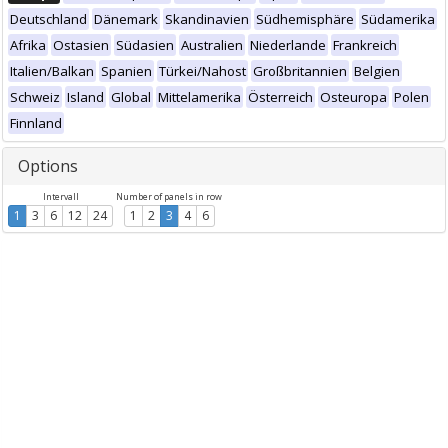
Deutschland
Dänemark
Skandinavien
Südhemisphäre
Südamerika
Afrika
Ostasien
Südasien
Australien
Niederlande
Frankreich
Italien/Balkan
Spanien
Türkei/Nahost
Großbritannien
Belgien
Schweiz
Island
Global
Mittelamerika
Österreich
Osteuropa
Polen
Finnland
Options
Intervall
Number of panels in row
1
3
6
12
24
1
2
3
4
6