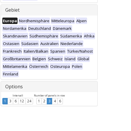
Gebiet
Europa
Nordhemisphäre
Mitteleuropa
Alpen
Nordamerika
Deutschland
Dänemark
Skandinavien
Südhemisphäre
Südamerika
Afrika
Ostasien
Südasien
Australien
Niederlande
Frankreich
Italien/Balkan
Spanien
Türkei/Nahost
Großbritannien
Belgien
Schweiz
Island
Global
Mittelamerika
Österreich
Osteuropa
Polen
Finnland
Options
Intervall
Number of panels in row
1
3
6
12
24
1
2
3
4
6