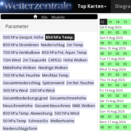
Top Karten
Diagr
Alle Modelle
12
13
14
15
Parameter
Sat 8 Aug 2026
00
01
02
03
500 hPa Geopot. Höhe
850 hPa Temp.
Sun 9 Aug 2026
00
01
02
03
850 hPa Stromlinien
Niederschlag
2m Temp
Mon 10 Aug 2026
700 hPa Vertikalbew
850 hPa Pot. Äquiv. Temp
00
01
02
03
Tue 11 Aug 2026
10m Wind
2m Taupunkt
CAPE/LI
Hohe Wolken
00
01
02
03
Mittelhohe Wolken
Niedrige Wolken
Wed 12 Aug 2026
00
01
02
03
700 hPa Rel. Feuchte
Min/Max Temp.
Thu 13 Aug 2026
Gesamtniederschlag
Spitzenwind
2m Rel. feuchte
00
01
02
03
300 hPa Wind
200 hPa Wind
Fri 14 Aug 2026
00
01
02
03
Gesamtbedeckungsgrad
Gesamtschneehöhe
Sat 15 Aug 2026
Neuschneehöhe
Gesamt-Neuschnee
Mittl. Wolken
00
01
02
03
Sun 16 Aug 2026
850 hPa Temp. Abweichung
500 hPa Wind
00
01
02
03
50 hPa Temp
Schnee/Eis
Wellenhoehe
Mon 17 Aug 2026
00
01
02
03
Niederschlagsform