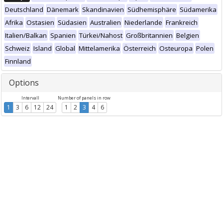
Deutschland
Dänemark
Skandinavien
Südhemisphäre
Südamerika
Afrika
Ostasien
Südasien
Australien
Niederlande
Frankreich
Italien/Balkan
Spanien
Türkei/Nahost
Großbritannien
Belgien
Schweiz
Island
Global
Mittelamerika
Österreich
Osteuropa
Polen
Finnland
Options
Intervall
Number of panels in row
1
3
6
12
24
1
2
3
4
6