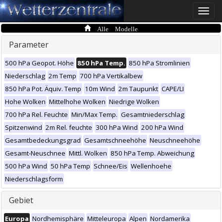
Toggle
naviga
Alle Modelle
Parameter
500 hPa Geopot. Höhe
850 hPa Temp.
850 hPa Stromlinien
Niederschlag
2m Temp
700 hPa Vertikalbew
850 hPa Pot. Äquiv. Temp
10m Wind
2m Taupunkt
CAPE/LI
Hohe Wolken
Mittelhohe Wolken
Niedrige Wolken
700 hPa Rel. Feuchte
Min/Max Temp.
Gesamtniederschlag
Spitzenwind
2m Rel. feuchte
300 hPa Wind
200 hPa Wind
Gesamtbedeckungsgrad
Gesamtschneehöhe
Neuschneehöhe
Gesamt-Neuschnee
Mittl. Wolken
850 hPa Temp. Abweichung
500 hPa Wind
50 hPa Temp
Schnee/Eis
Wellenhoehe
Niederschlagsform
Gebiet
Europa
Nordhemisphäre
Mitteleuropa
Alpen
Nordamerika