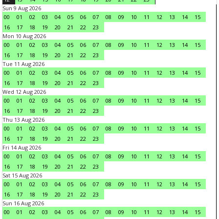
Sun 9 Aug 2026
00
01
02
03
04
05
06
07
08
09
10
11
12
13
14
15
16
17
18
19
20
21
22
23
Mon 10 Aug 2026
00
01
02
03
04
05
06
07
08
09
10
11
12
13
14
15
16
17
18
19
20
21
22
23
Tue 11 Aug 2026
00
01
02
03
04
05
06
07
08
09
10
11
12
13
14
15
16
17
18
19
20
21
22
23
Wed 12 Aug 2026
00
01
02
03
04
05
06
07
08
09
10
11
12
13
14
15
16
17
18
19
20
21
22
23
Thu 13 Aug 2026
00
01
02
03
04
05
06
07
08
09
10
11
12
13
14
15
16
17
18
19
20
21
22
23
Fri 14 Aug 2026
00
01
02
03
04
05
06
07
08
09
10
11
12
13
14
15
16
17
18
19
20
21
22
23
Sat 15 Aug 2026
00
01
02
03
04
05
06
07
08
09
10
11
12
13
14
15
16
17
18
19
20
21
22
23
Sun 16 Aug 2026
00
01
02
03
04
05
06
07
08
09
10
11
12
13
14
15