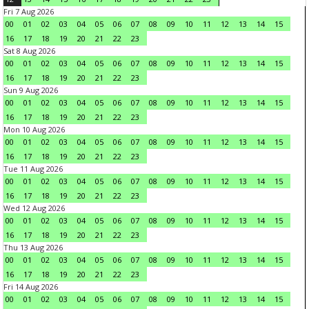
Fri 7 Aug 2026
00
01
02
03
04
05
06
07
08
09
10
11
12
13
14
15
16
17
18
19
20
21
22
23
Sat 8 Aug 2026
00
01
02
03
04
05
06
07
08
09
10
11
12
13
14
15
16
17
18
19
20
21
22
23
Sun 9 Aug 2026
00
01
02
03
04
05
06
07
08
09
10
11
12
13
14
15
16
17
18
19
20
21
22
23
Mon 10 Aug 2026
00
01
02
03
04
05
06
07
08
09
10
11
12
13
14
15
16
17
18
19
20
21
22
23
Tue 11 Aug 2026
00
01
02
03
04
05
06
07
08
09
10
11
12
13
14
15
16
17
18
19
20
21
22
23
Wed 12 Aug 2026
00
01
02
03
04
05
06
07
08
09
10
11
12
13
14
15
16
17
18
19
20
21
22
23
Thu 13 Aug 2026
00
01
02
03
04
05
06
07
08
09
10
11
12
13
14
15
16
17
18
19
20
21
22
23
Fri 14 Aug 2026
00
01
02
03
04
05
06
07
08
09
10
11
12
13
14
15