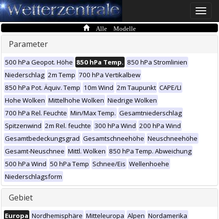
Toggle
naviga
Alle Modelle
Parameter
500 hPa Geopot. Höhe
850 hPa Temp.
850 hPa Stromlinien
Niederschlag
2m Temp
700 hPa Vertikalbew
850 hPa Pot. Äquiv. Temp
10m Wind
2m Taupunkt
CAPE/LI
Hohe Wolken
Mittelhohe Wolken
Niedrige Wolken
700 hPa Rel. Feuchte
Min/Max Temp.
Gesamtniederschlag
Spitzenwind
2m Rel. feuchte
300 hPa Wind
200 hPa Wind
Gesamtbedeckungsgrad
Gesamtschneehöhe
Neuschneehöhe
Gesamt-Neuschnee
Mittl. Wolken
850 hPa Temp. Abweichung
500 hPa Wind
50 hPa Temp
Schnee/Eis
Wellenhoehe
Niederschlagsform
Gebiet
Europa
Nordhemisphäre
Mitteleuropa
Alpen
Nordamerika