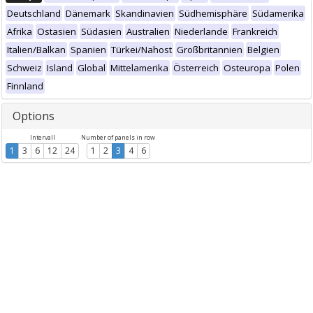
Deutschland
Dänemark
Skandinavien
Südhemisphäre
Südamerika
Afrika
Ostasien
Südasien
Australien
Niederlande
Frankreich
Italien/Balkan
Spanien
Türkei/Nahost
Großbritannien
Belgien
Schweiz
Island
Global
Mittelamerika
Österreich
Osteuropa
Polen
Finnland
Options
Intervall
Number of panels in row
1
3
6
12
24
1
2
3
4
6