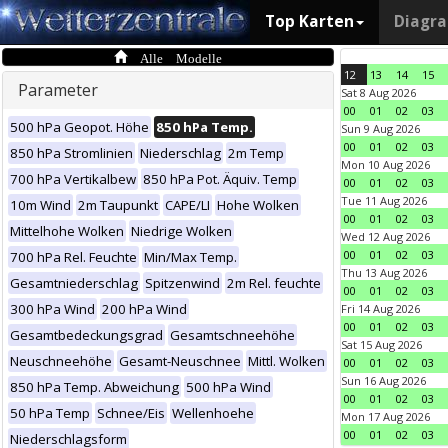
Top Karten
Diagr
Alle Modelle
12
13
14
15
Parameter
Sat 8 Aug 2026
00
01
02
03
500 hPa Geopot. Höhe
850 hPa Temp.
Sun 9 Aug 2026
00
01
02
03
850 hPa Stromlinien
Niederschlag
2m Temp
Mon 10 Aug 2026
700 hPa Vertikalbew
850 hPa Pot. Äquiv. Temp
00
01
02
03
Tue 11 Aug 2026
10m Wind
2m Taupunkt
CAPE/LI
Hohe Wolken
00
01
02
03
Mittelhohe Wolken
Niedrige Wolken
Wed 12 Aug 2026
00
01
02
03
700 hPa Rel. Feuchte
Min/Max Temp.
Thu 13 Aug 2026
Gesamtniederschlag
Spitzenwind
2m Rel. feuchte
00
01
02
03
300 hPa Wind
200 hPa Wind
Fri 14 Aug 2026
00
01
02
03
Gesamtbedeckungsgrad
Gesamtschneehöhe
Sat 15 Aug 2026
Neuschneehöhe
Gesamt-Neuschnee
Mittl. Wolken
00
01
02
03
Sun 16 Aug 2026
850 hPa Temp. Abweichung
500 hPa Wind
00
01
02
03
50 hPa Temp
Schnee/Eis
Wellenhoehe
Mon 17 Aug 2026
00
01
02
03
Niederschlagsform