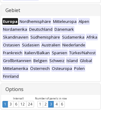
Gebiet
Europa
Nordhemisphäre
Mitteleuropa
Alpen
Nordamerika
Deutschland
Dänemark
Skandinavien
Südhemisphäre
Südamerika
Afrika
Ostasien
Südasien
Australien
Niederlande
Frankreich
Italien/Balkan
Spanien
Türkei/Nahost
Großbritannien
Belgien
Schweiz
Island
Global
Mittelamerika
Österreich
Osteuropa
Polen
Finnland
Options
Intervall
Number of panels in row
1
3
6
12
24
1
2
3
4
6