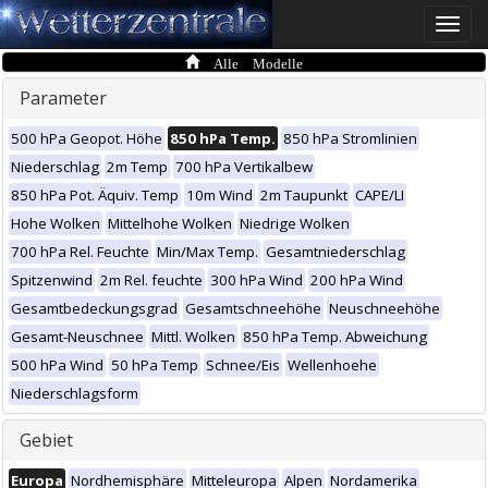
Toggle
naviga
Alle Modelle
Parameter
500 hPa Geopot. Höhe
850 hPa Temp.
850 hPa Stromlinien
Niederschlag
2m Temp
700 hPa Vertikalbew
850 hPa Pot. Äquiv. Temp
10m Wind
2m Taupunkt
CAPE/LI
Hohe Wolken
Mittelhohe Wolken
Niedrige Wolken
700 hPa Rel. Feuchte
Min/Max Temp.
Gesamtniederschlag
Spitzenwind
2m Rel. feuchte
300 hPa Wind
200 hPa Wind
Gesamtbedeckungsgrad
Gesamtschneehöhe
Neuschneehöhe
Gesamt-Neuschnee
Mittl. Wolken
850 hPa Temp. Abweichung
500 hPa Wind
50 hPa Temp
Schnee/Eis
Wellenhoehe
Niederschlagsform
Gebiet
Europa
Nordhemisphäre
Mitteleuropa
Alpen
Nordamerika