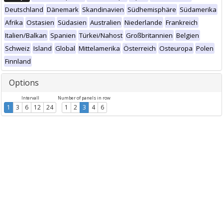
Deutschland
Dänemark
Skandinavien
Südhemisphäre
Südamerika
Afrika
Ostasien
Südasien
Australien
Niederlande
Frankreich
Italien/Balkan
Spanien
Türkei/Nahost
Großbritannien
Belgien
Schweiz
Island
Global
Mittelamerika
Österreich
Osteuropa
Polen
Finnland
Options
Intervall
Number of panels in row
1
3
6
12
24
1
2
3
4
6