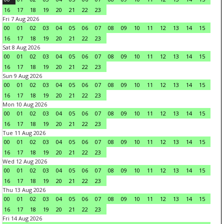
16
17
18
19
20
21
22
23
Fri 7 Aug 2026
00
01
02
03
04
05
06
07
08
09
10
11
12
13
14
15
16
17
18
19
20
21
22
23
Sat 8 Aug 2026
00
01
02
03
04
05
06
07
08
09
10
11
12
13
14
15
16
17
18
19
20
21
22
23
Sun 9 Aug 2026
00
01
02
03
04
05
06
07
08
09
10
11
12
13
14
15
16
17
18
19
20
21
22
23
Mon 10 Aug 2026
00
01
02
03
04
05
06
07
08
09
10
11
12
13
14
15
16
17
18
19
20
21
22
23
Tue 11 Aug 2026
00
01
02
03
04
05
06
07
08
09
10
11
12
13
14
15
16
17
18
19
20
21
22
23
Wed 12 Aug 2026
00
01
02
03
04
05
06
07
08
09
10
11
12
13
14
15
16
17
18
19
20
21
22
23
Thu 13 Aug 2026
00
01
02
03
04
05
06
07
08
09
10
11
12
13
14
15
16
17
18
19
20
21
22
23
Fri 14 Aug 2026