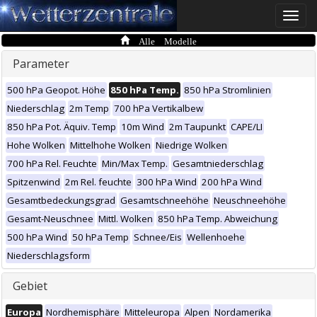
Toggle
naviga
Alle Modelle
Parameter
500 hPa Geopot. Höhe
850 hPa Temp.
850 hPa Stromlinien
Niederschlag
2m Temp
700 hPa Vertikalbew
850 hPa Pot. Äquiv. Temp
10m Wind
2m Taupunkt
CAPE/LI
Hohe Wolken
Mittelhohe Wolken
Niedrige Wolken
700 hPa Rel. Feuchte
Min/Max Temp.
Gesamtniederschlag
Spitzenwind
2m Rel. feuchte
300 hPa Wind
200 hPa Wind
Gesamtbedeckungsgrad
Gesamtschneehöhe
Neuschneehöhe
Gesamt-Neuschnee
Mittl. Wolken
850 hPa Temp. Abweichung
500 hPa Wind
50 hPa Temp
Schnee/Eis
Wellenhoehe
Niederschlagsform
Gebiet
Europa
Nordhemisphäre
Mitteleuropa
Alpen
Nordamerika