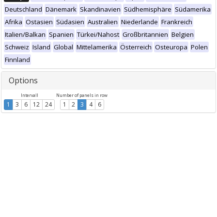
Deutschland
Dänemark
Skandinavien
Südhemisphäre
Südamerika
Afrika
Ostasien
Südasien
Australien
Niederlande
Frankreich
Italien/Balkan
Spanien
Türkei/Nahost
Großbritannien
Belgien
Schweiz
Island
Global
Mittelamerika
Österreich
Osteuropa
Polen
Finnland
Options
Intervall
Number of panels in row
1
3
6
12
24
1
2
3
4
6