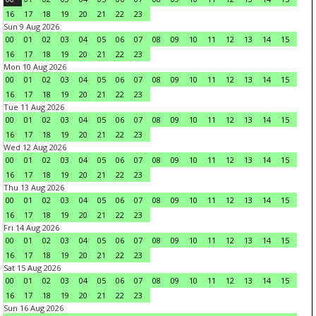
16
17
18
19
20
21
22
23
Sun 9 Aug 2026
00
01
02
03
04
05
06
07
08
09
10
11
12
13
14
15
16
17
18
19
20
21
22
23
Mon 10 Aug 2026
00
01
02
03
04
05
06
07
08
09
10
11
12
13
14
15
16
17
18
19
20
21
22
23
Tue 11 Aug 2026
00
01
02
03
04
05
06
07
08
09
10
11
12
13
14
15
16
17
18
19
20
21
22
23
Wed 12 Aug 2026
00
01
02
03
04
05
06
07
08
09
10
11
12
13
14
15
16
17
18
19
20
21
22
23
Thu 13 Aug 2026
00
01
02
03
04
05
06
07
08
09
10
11
12
13
14
15
16
17
18
19
20
21
22
23
Fri 14 Aug 2026
00
01
02
03
04
05
06
07
08
09
10
11
12
13
14
15
16
17
18
19
20
21
22
23
Sat 15 Aug 2026
00
01
02
03
04
05
06
07
08
09
10
11
12
13
14
15
16
17
18
19
20
21
22
23
Sun 16 Aug 2026