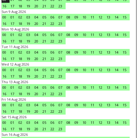
16
17
18
19
20
21
22
23
Sun 9 Aug 2026
00
01
02
03
04
05
06
07
08
09
10
11
12
13
14
15
16
17
18
19
20
21
22
23
Mon 10 Aug 2026
00
01
02
03
04
05
06
07
08
09
10
11
12
13
14
15
16
17
18
19
20
21
22
23
Tue 11 Aug 2026
00
01
02
03
04
05
06
07
08
09
10
11
12
13
14
15
16
17
18
19
20
21
22
23
Wed 12 Aug 2026
00
01
02
03
04
05
06
07
08
09
10
11
12
13
14
15
16
17
18
19
20
21
22
23
Thu 13 Aug 2026
00
01
02
03
04
05
06
07
08
09
10
11
12
13
14
15
16
17
18
19
20
21
22
23
Fri 14 Aug 2026
00
01
02
03
04
05
06
07
08
09
10
11
12
13
14
15
16
17
18
19
20
21
22
23
Sat 15 Aug 2026
00
01
02
03
04
05
06
07
08
09
10
11
12
13
14
15
16
17
18
19
20
21
22
23
Sun 16 Aug 2026