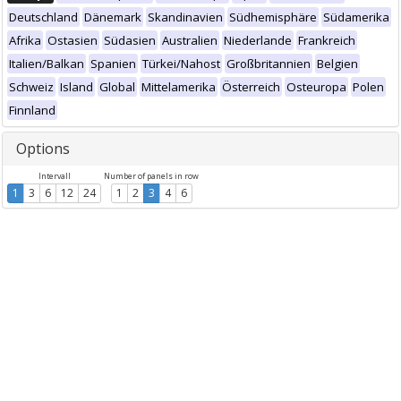
Deutschland
Dänemark
Skandinavien
Südhemisphäre
Südamerika
Afrika
Ostasien
Südasien
Australien
Niederlande
Frankreich
Italien/Balkan
Spanien
Türkei/Nahost
Großbritannien
Belgien
Schweiz
Island
Global
Mittelamerika
Österreich
Osteuropa
Polen
Finnland
Options
Intervall
Number of panels in row
1
3
6
12
24
1
2
3
4
6