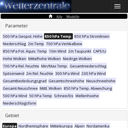
Toggle
naviga
Alle Modelle
Parameter
500 hPa Geopot. Höhe
850 hPa Temp.
850 hPa Stromlinien
Niederschlag
2m Temp
700 hPa Vertikalbew
850 hPa Pot. Äquiv. Temp
10m Wind
2m Taupunkt
CAPE/LI
Hohe Wolken
Mittelhohe Wolken
Niedrige Wolken
700 hPa Rel. Feuchte
Min/Max Temp.
Gesamtniederschlag
Spitzenwind
2m Rel. feuchte
300 hPa Wind
200 hPa Wind
Gesamtbedeckungsgrad
Gesamtschneehöhe
Neuschneehöhe
Gesamt-Neuschnee
Mittl. Wolken
850 hPa Temp. Abweichung
500 hPa Wind
50 hPa Temp
Schnee/Eis
Wellenhoehe
Niederschlagsform
Gebiet
Europa
Nordhemisphäre
Mitteleuropa
Alpen
Nordamerika