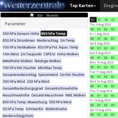
Top Karten
Diagr
Alle Modelle
12
13
14
15
Parameter
Thu 6 Aug 2026
00
01
02
03
500 hPa Geopot. Höhe
850 hPa Temp.
Fri 7 Aug 2026
00
01
02
03
850 hPa Stromlinien
Niederschlag
2m Temp
Sat 8 Aug 2026
700 hPa Vertikalbew
850 hPa Pot. Äquiv. Temp
00
01
02
03
Sun 9 Aug 2026
10m Wind
2m Taupunkt
CAPE/LI
Hohe Wolken
00
01
02
03
Mittelhohe Wolken
Niedrige Wolken
Mon 10 Aug 2026
00
01
02
03
700 hPa Rel. Feuchte
Min/Max Temp.
Tue 11 Aug 2026
Gesamtniederschlag
Spitzenwind
2m Rel. feuchte
00
01
02
03
300 hPa Wind
200 hPa Wind
Wed 12 Aug 2026
00
01
02
03
Gesamtbedeckungsgrad
Gesamtschneehöhe
Thu 13 Aug 2026
Neuschneehöhe
Gesamt-Neuschnee
Mittl. Wolken
00
01
02
03
Fri 14 Aug 2026
850 hPa Temp. Abweichung
500 hPa Wind
00
01
02
03
50 hPa Temp
Schnee/Eis
Wellenhoehe
Sat 15 Aug 2026
00
01
02
03
Niederschlagsform