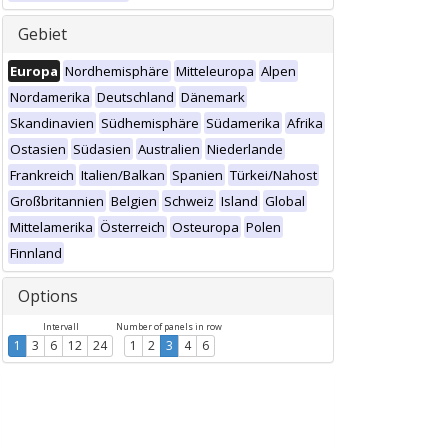
Gebiet
Europa
Nordhemisphäre
Mitteleuropa
Alpen
Nordamerika
Deutschland
Dänemark
Skandinavien
Südhemisphäre
Südamerika
Afrika
Ostasien
Südasien
Australien
Niederlande
Frankreich
Italien/Balkan
Spanien
Türkei/Nahost
Großbritannien
Belgien
Schweiz
Island
Global
Mittelamerika
Österreich
Osteuropa
Polen
Finnland
Options
Intervall
Number of panels in row
1
3
6
12
24
1
2
3
4
6