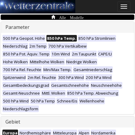
Toggle
naviga
Alle Modelle
Parameter
500 hPa Geopot. Höhe
850 hPa Temp.
850 hPa Stromlinien
Niederschlag
2m Temp
700 hPa Vertikalbew
850 hPa Pot. Äquiv. Temp
10m Wind
2m Taupunkt
CAPE/LI
Hohe Wolken
Mittelhohe Wolken
Niedrige Wolken
700 hPa Rel. Feuchte
Min/Max Temp.
Gesamtniederschlag
Spitzenwind
2m Rel. feuchte
300 hPa Wind
200 hPa Wind
Gesamtbedeckungsgrad
Gesamtschneehöhe
Neuschneehöhe
Gesamt-Neuschnee
Mittl. Wolken
850 hPa Temp. Abweichung
500 hPa Wind
50 hPa Temp
Schnee/Eis
Wellenhoehe
Niederschlagsform
Gebiet
Europa
Nordhemisphäre
Mitteleuropa
Alpen
Nordamerika