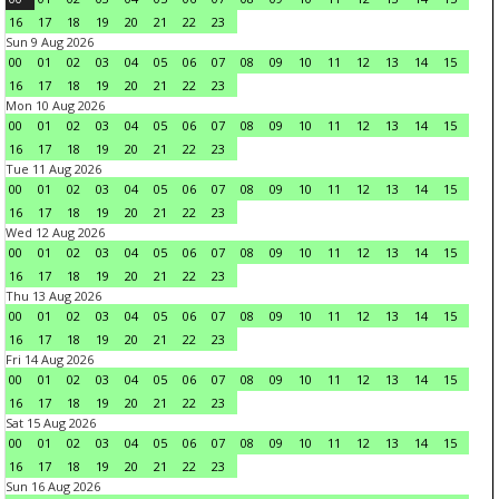
16
17
18
19
20
21
22
23
Sun 9 Aug 2026
00
01
02
03
04
05
06
07
08
09
10
11
12
13
14
15
16
17
18
19
20
21
22
23
Mon 10 Aug 2026
00
01
02
03
04
05
06
07
08
09
10
11
12
13
14
15
16
17
18
19
20
21
22
23
Tue 11 Aug 2026
00
01
02
03
04
05
06
07
08
09
10
11
12
13
14
15
16
17
18
19
20
21
22
23
Wed 12 Aug 2026
00
01
02
03
04
05
06
07
08
09
10
11
12
13
14
15
16
17
18
19
20
21
22
23
Thu 13 Aug 2026
00
01
02
03
04
05
06
07
08
09
10
11
12
13
14
15
16
17
18
19
20
21
22
23
Fri 14 Aug 2026
00
01
02
03
04
05
06
07
08
09
10
11
12
13
14
15
16
17
18
19
20
21
22
23
Sat 15 Aug 2026
00
01
02
03
04
05
06
07
08
09
10
11
12
13
14
15
16
17
18
19
20
21
22
23
Sun 16 Aug 2026