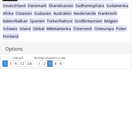
Deutschland
Dänemark
Skandinavien
Südhemisphäre
Südamerika
Afrika
Ostasien
Südasien
Australien
Niederlande
Frankreich
Italien/Balkan
Spanien
Türkei/Nahost
Großbritannien
Belgien
Schweiz
Island
Global
Mittelamerika
Österreich
Osteuropa
Polen
Finnland
Options
Intervall
Number of panels in row
1
3
6
12
24
1
2
3
4
6