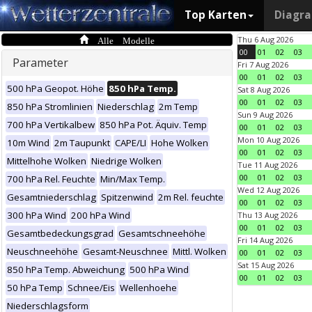
Top Karten
Diagr
Alle Modelle
Thu 6 Aug 2026
00
01
02
03
Parameter
Fri 7 Aug 2026
00
01
02
03
500 hPa Geopot. Höhe
850 hPa Temp.
Sat 8 Aug 2026
00
01
02
03
850 hPa Stromlinien
Niederschlag
2m Temp
Sun 9 Aug 2026
700 hPa Vertikalbew
850 hPa Pot. Äquiv. Temp
00
01
02
03
Mon 10 Aug 2026
10m Wind
2m Taupunkt
CAPE/LI
Hohe Wolken
00
01
02
03
Mittelhohe Wolken
Niedrige Wolken
Tue 11 Aug 2026
00
01
02
03
700 hPa Rel. Feuchte
Min/Max Temp.
Wed 12 Aug 2026
Gesamtniederschlag
Spitzenwind
2m Rel. feuchte
00
01
02
03
300 hPa Wind
200 hPa Wind
Thu 13 Aug 2026
00
01
02
03
Gesamtbedeckungsgrad
Gesamtschneehöhe
Fri 14 Aug 2026
Neuschneehöhe
Gesamt-Neuschnee
Mittl. Wolken
00
01
02
03
Sat 15 Aug 2026
850 hPa Temp. Abweichung
500 hPa Wind
00
01
02
03
50 hPa Temp
Schnee/Eis
Wellenhoehe
Niederschlagsform