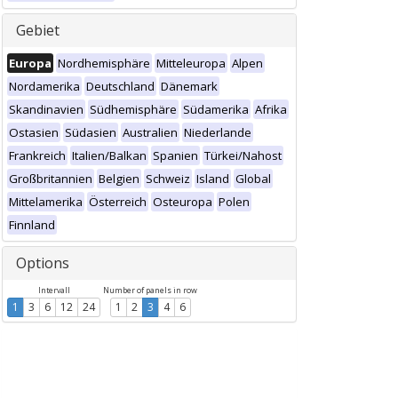
Gebiet
Europa
Nordhemisphäre
Mitteleuropa
Alpen
Nordamerika
Deutschland
Dänemark
Skandinavien
Südhemisphäre
Südamerika
Afrika
Ostasien
Südasien
Australien
Niederlande
Frankreich
Italien/Balkan
Spanien
Türkei/Nahost
Großbritannien
Belgien
Schweiz
Island
Global
Mittelamerika
Österreich
Osteuropa
Polen
Finnland
Options
Intervall
Number of panels in row
1
3
6
12
24
1
2
3
4
6