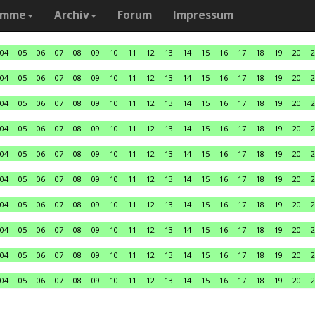
amme
Archiv
Forum
Impressum
04
05
06
07
08
09
10
11
12
13
14
15
16
17
18
19
20
2
04
05
06
07
08
09
10
11
12
13
14
15
16
17
18
19
20
2
04
05
06
07
08
09
10
11
12
13
14
15
16
17
18
19
20
2
04
05
06
07
08
09
10
11
12
13
14
15
16
17
18
19
20
2
04
05
06
07
08
09
10
11
12
13
14
15
16
17
18
19
20
2
04
05
06
07
08
09
10
11
12
13
14
15
16
17
18
19
20
2
04
05
06
07
08
09
10
11
12
13
14
15
16
17
18
19
20
2
04
05
06
07
08
09
10
11
12
13
14
15
16
17
18
19
20
2
04
05
06
07
08
09
10
11
12
13
14
15
16
17
18
19
20
2
04
05
06
07
08
09
10
11
12
13
14
15
16
17
18
19
20
2