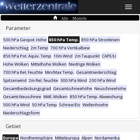
Toggle
naviga
Alle Modelle
Parameter
500 hPa Geopot. Höhe
850 hPa Temp.
850 hPa Stromlinien
Niederschlag
2m Temp
700 hPa Vertikalbew
850 hPa Pot. Äquiv. Temp
10m Wind
2m Taupunkt
CAPE/LI
Hohe Wolken
Mittelhohe Wolken
Niedrige Wolken
700 hPa Rel. Feuchte
Min/Max Temp.
Gesamtniederschlag
Spitzenwind
2m Rel. feuchte
300 hPa Wind
200 hPa Wind
Gesamtbedeckungsgrad
Gesamtschneehöhe
Neuschneehöhe
Gesamt-Neuschnee
Mittl. Wolken
850 hPa Temp. Abweichung
500 hPa Wind
50 hPa Temp
Schnee/Eis
Wellenhoehe
Niederschlagsform
Gebiet
Europa
Nordhemisphäre
Mitteleuropa
Alpen
Nordamerika