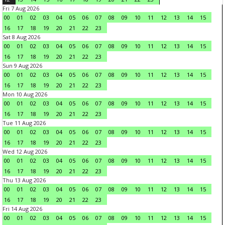
Fri 7 Aug 2026
00
01
02
03
04
05
06
07
08
09
10
11
12
13
14
15
16
17
18
19
20
21
22
23
Sat 8 Aug 2026
00
01
02
03
04
05
06
07
08
09
10
11
12
13
14
15
16
17
18
19
20
21
22
23
Sun 9 Aug 2026
00
01
02
03
04
05
06
07
08
09
10
11
12
13
14
15
16
17
18
19
20
21
22
23
Mon 10 Aug 2026
00
01
02
03
04
05
06
07
08
09
10
11
12
13
14
15
16
17
18
19
20
21
22
23
Tue 11 Aug 2026
00
01
02
03
04
05
06
07
08
09
10
11
12
13
14
15
16
17
18
19
20
21
22
23
Wed 12 Aug 2026
00
01
02
03
04
05
06
07
08
09
10
11
12
13
14
15
16
17
18
19
20
21
22
23
Thu 13 Aug 2026
00
01
02
03
04
05
06
07
08
09
10
11
12
13
14
15
16
17
18
19
20
21
22
23
Fri 14 Aug 2026
00
01
02
03
04
05
06
07
08
09
10
11
12
13
14
15