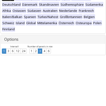
Deutschland
Dänemark
Skandinavien
Südhemisphäre
Südamerika
Afrika
Ostasien
Südasien
Australien
Niederlande
Frankreich
Italien/Balkan
Spanien
Türkei/Nahost
Großbritannien
Belgien
Schweiz
Island
Global
Mittelamerika
Österreich
Osteuropa
Polen
Finnland
Options
Intervall
Number of panels in row
1
3
6
12
24
1
2
3
4
6