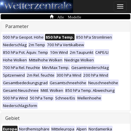
Toggle
naviga
Alle Modelle
Parameter
500 hPa Geopot. Höhe
850 hPa Temp.
850 hPa Stromlinien
Niederschlag
2m Temp
700 hPa Vertikalbew
850 hPa Pot. Äquiv. Temp
10m Wind
2m Taupunkt
CAPE/LI
Hohe Wolken
Mittelhohe Wolken
Niedrige Wolken
700 hPa Rel. Feuchte
Min/Max Temp.
Gesamtniederschlag
Spitzenwind
2m Rel. feuchte
300 hPa Wind
200 hPa Wind
Gesamtbedeckungsgrad
Gesamtschneehöhe
Neuschneehöhe
Gesamt-Neuschnee
Mittl. Wolken
850 hPa Temp. Abweichung
500 hPa Wind
50 hPa Temp
Schnee/Eis
Wellenhoehe
Niederschlagsform
Gebiet
Europa
Nordhemisphäre
Mitteleuropa
Alpen
Nordamerika