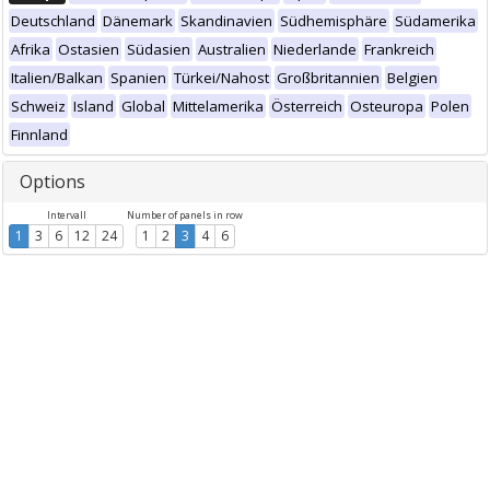
Deutschland
Dänemark
Skandinavien
Südhemisphäre
Südamerika
Afrika
Ostasien
Südasien
Australien
Niederlande
Frankreich
Italien/Balkan
Spanien
Türkei/Nahost
Großbritannien
Belgien
Schweiz
Island
Global
Mittelamerika
Österreich
Osteuropa
Polen
Finnland
Options
Intervall
Number of panels in row
1
3
6
12
24
1
2
3
4
6