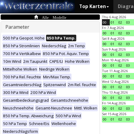
Top Karten
Diagr
Alle Modelle
Thu 6 Aug 2026
00
01
02
03
Parameter
Fri 7 Aug 2026
00
01
02
03
500 hPa Geopot. Höhe
850 hPa Temp.
Sat 8 Aug 2026
00
01
02
03
850 hPa Stromlinien
Niederschlag
2m Temp
Sun 9 Aug 2026
700 hPa Vertikalbew
850 hPa Pot. Äquiv. Temp
00
01
02
03
Mon 10 Aug 2026
10m Wind
2m Taupunkt
CAPE/LI
Hohe Wolken
00
01
02
03
Mittelhohe Wolken
Niedrige Wolken
Tue 11 Aug 2026
00
01
02
03
700 hPa Rel. Feuchte
Min/Max Temp.
Wed 12 Aug 2026
Gesamtniederschlag
Spitzenwind
2m Rel. feuchte
00
01
02
03
300 hPa Wind
200 hPa Wind
Thu 13 Aug 2026
00
01
02
03
Gesamtbedeckungsgrad
Gesamtschneehöhe
Fri 14 Aug 2026
Neuschneehöhe
Gesamt-Neuschnee
Mittl. Wolken
00
01
02
03
Sat 15 Aug 2026
850 hPa Temp. Abweichung
500 hPa Wind
00
01
02
03
50 hPa Temp
Schnee/Eis
Wellenhoehe
Niederschlagsform