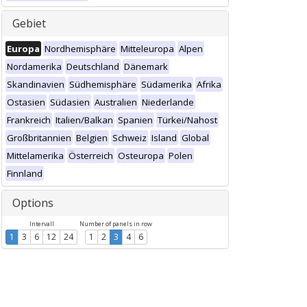
Gebiet
Europa
Nordhemisphäre
Mitteleuropa
Alpen
Nordamerika
Deutschland
Dänemark
Skandinavien
Südhemisphäre
Südamerika
Afrika
Ostasien
Südasien
Australien
Niederlande
Frankreich
Italien/Balkan
Spanien
Türkei/Nahost
Großbritannien
Belgien
Schweiz
Island
Global
Mittelamerika
Österreich
Osteuropa
Polen
Finnland
Options
Intervall
Number of panels in row
1
3
6
12
24
1
2
3
4
6