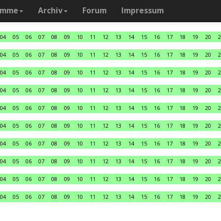
amme
Archiv
Forum
Impressum
04
05
06
07
08
09
10
11
12
13
14
15
16
17
18
19
20
2
04
05
06
07
08
09
10
11
12
13
14
15
16
17
18
19
20
2
04
05
06
07
08
09
10
11
12
13
14
15
16
17
18
19
20
2
04
05
06
07
08
09
10
11
12
13
14
15
16
17
18
19
20
2
04
05
06
07
08
09
10
11
12
13
14
15
16
17
18
19
20
2
04
05
06
07
08
09
10
11
12
13
14
15
16
17
18
19
20
2
04
05
06
07
08
09
10
11
12
13
14
15
16
17
18
19
20
2
04
05
06
07
08
09
10
11
12
13
14
15
16
17
18
19
20
2
04
05
06
07
08
09
10
11
12
13
14
15
16
17
18
19
20
2
04
05
06
07
08
09
10
11
12
13
14
15
16
17
18
19
20
2