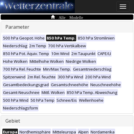
Toggle
naviga
Alle Modelle
Parameter
500 hPa Geopot. Höhe
850 hPa Temp.
850 hPa Stromlinien
Niederschlag
2m Temp
700 hPa Vertikalbew
850 hPa Pot. Äquiv. Temp
10m Wind
2m Taupunkt
CAPE/LI
Hohe Wolken
Mittelhohe Wolken
Niedrige Wolken
700 hPa Rel. Feuchte
Min/Max Temp.
Gesamtniederschlag
Spitzenwind
2m Rel. feuchte
300 hPa Wind
200 hPa Wind
Gesamtbedeckungsgrad
Gesamtschneehöhe
Neuschneehöhe
Gesamt-Neuschnee
Mittl. Wolken
850 hPa Temp. Abweichung
500 hPa Wind
50 hPa Temp
Schnee/Eis
Wellenhoehe
Niederschlagsform
Gebiet
Europa
Nordhemisphäre
Mitteleuropa
Alpen
Nordamerika