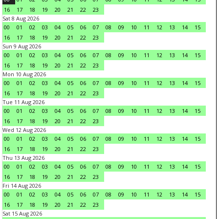
16
17
18
19
20
21
22
23
Sat 8 Aug 2026
00
01
02
03
04
05
06
07
08
09
10
11
12
13
14
15
16
17
18
19
20
21
22
23
Sun 9 Aug 2026
00
01
02
03
04
05
06
07
08
09
10
11
12
13
14
15
16
17
18
19
20
21
22
23
Mon 10 Aug 2026
00
01
02
03
04
05
06
07
08
09
10
11
12
13
14
15
16
17
18
19
20
21
22
23
Tue 11 Aug 2026
00
01
02
03
04
05
06
07
08
09
10
11
12
13
14
15
16
17
18
19
20
21
22
23
Wed 12 Aug 2026
00
01
02
03
04
05
06
07
08
09
10
11
12
13
14
15
16
17
18
19
20
21
22
23
Thu 13 Aug 2026
00
01
02
03
04
05
06
07
08
09
10
11
12
13
14
15
16
17
18
19
20
21
22
23
Fri 14 Aug 2026
00
01
02
03
04
05
06
07
08
09
10
11
12
13
14
15
16
17
18
19
20
21
22
23
Sat 15 Aug 2026