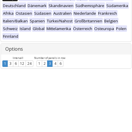
Deutschland
Dänemark
Skandinavien
Südhemisphäre
Südamerika
Afrika
Ostasien
Südasien
Australien
Niederlande
Frankreich
Italien/Balkan
Spanien
Türkei/Nahost
Großbritannien
Belgien
Schweiz
Island
Global
Mittelamerika
Österreich
Osteuropa
Polen
Finnland
Options
Intervall
Number of panels in row
1
3
6
12
24
1
2
3
4
6