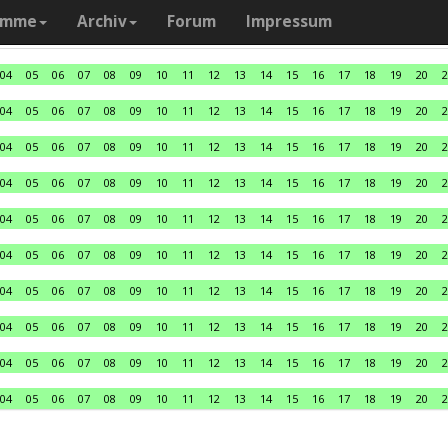
amme
Archiv
Forum
Impressum
04
05
06
07
08
09
10
11
12
13
14
15
16
17
18
19
20
2
04
05
06
07
08
09
10
11
12
13
14
15
16
17
18
19
20
2
04
05
06
07
08
09
10
11
12
13
14
15
16
17
18
19
20
2
04
05
06
07
08
09
10
11
12
13
14
15
16
17
18
19
20
2
04
05
06
07
08
09
10
11
12
13
14
15
16
17
18
19
20
2
04
05
06
07
08
09
10
11
12
13
14
15
16
17
18
19
20
2
04
05
06
07
08
09
10
11
12
13
14
15
16
17
18
19
20
2
04
05
06
07
08
09
10
11
12
13
14
15
16
17
18
19
20
2
04
05
06
07
08
09
10
11
12
13
14
15
16
17
18
19
20
2
04
05
06
07
08
09
10
11
12
13
14
15
16
17
18
19
20
2