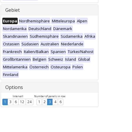
Gebiet
Europa
Nordhemisphäre
Mitteleuropa
Alpen
Nordamerika
Deutschland
Dänemark
Skandinavien
Südhemisphäre
Südamerika
Afrika
Ostasien
Südasien
Australien
Niederlande
Frankreich
Italien/Balkan
Spanien
Türkei/Nahost
Großbritannien
Belgien
Schweiz
Island
Global
Mittelamerika
Österreich
Osteuropa
Polen
Finnland
Options
Intervall
Number of panels in row
1
3
6
12
24
1
2
3
4
6