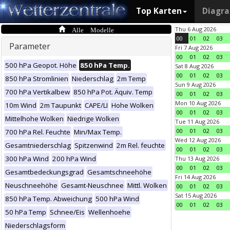
Top Karten
Diagr
Alle Modelle
Thu 6 Aug 2026
00
01
02
03
Parameter
Fri 7 Aug 2026
00
01
02
03
500 hPa Geopot. Höhe
850 hPa Temp.
Sat 8 Aug 2026
00
01
02
03
850 hPa Stromlinien
Niederschlag
2m Temp
Sun 9 Aug 2026
700 hPa Vertikalbew
850 hPa Pot. Äquiv. Temp
00
01
02
03
Mon 10 Aug 2026
10m Wind
2m Taupunkt
CAPE/LI
Hohe Wolken
00
01
02
03
Mittelhohe Wolken
Niedrige Wolken
Tue 11 Aug 2026
00
01
02
03
700 hPa Rel. Feuchte
Min/Max Temp.
Wed 12 Aug 2026
Gesamtniederschlag
Spitzenwind
2m Rel. feuchte
00
01
02
03
300 hPa Wind
200 hPa Wind
Thu 13 Aug 2026
00
01
02
03
Gesamtbedeckungsgrad
Gesamtschneehöhe
Fri 14 Aug 2026
Neuschneehöhe
Gesamt-Neuschnee
Mittl. Wolken
00
01
02
03
Sat 15 Aug 2026
850 hPa Temp. Abweichung
500 hPa Wind
00
01
02
03
50 hPa Temp
Schnee/Eis
Wellenhoehe
Niederschlagsform