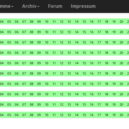
amme
Archiv
Forum
Impressum
04
05
06
07
08
09
10
11
12
13
14
15
16
17
18
19
20
2
04
05
06
07
08
09
10
11
12
13
14
15
16
17
18
19
20
2
04
05
06
07
08
09
10
11
12
13
14
15
16
17
18
19
20
2
04
05
06
07
08
09
10
11
12
13
14
15
16
17
18
19
20
2
04
05
06
07
08
09
10
11
12
13
14
15
16
17
18
19
20
2
04
05
06
07
08
09
10
11
12
13
14
15
16
17
18
19
20
2
04
05
06
07
08
09
10
11
12
13
14
15
16
17
18
19
20
2
04
05
06
07
08
09
10
11
12
13
14
15
16
17
18
19
20
2
04
05
06
07
08
09
10
11
12
13
14
15
16
17
18
19
20
2
04
05
06
07
08
09
10
11
12
13
14
15
16
17
18
19
20
2