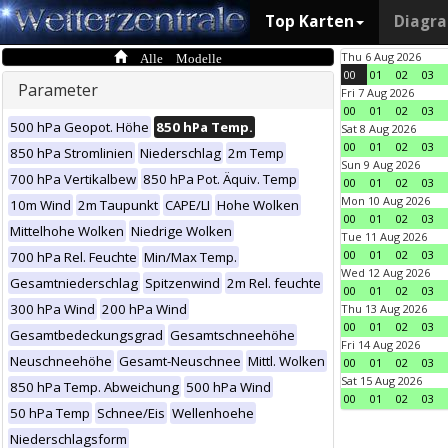
Top Karten
Diagr
Alle Modelle
Thu 6 Aug 2026
00
01
02
03
Parameter
Fri 7 Aug 2026
00
01
02
03
500 hPa Geopot. Höhe
850 hPa Temp.
Sat 8 Aug 2026
00
01
02
03
850 hPa Stromlinien
Niederschlag
2m Temp
Sun 9 Aug 2026
700 hPa Vertikalbew
850 hPa Pot. Äquiv. Temp
00
01
02
03
Mon 10 Aug 2026
10m Wind
2m Taupunkt
CAPE/LI
Hohe Wolken
00
01
02
03
Mittelhohe Wolken
Niedrige Wolken
Tue 11 Aug 2026
00
01
02
03
700 hPa Rel. Feuchte
Min/Max Temp.
Wed 12 Aug 2026
Gesamtniederschlag
Spitzenwind
2m Rel. feuchte
00
01
02
03
300 hPa Wind
200 hPa Wind
Thu 13 Aug 2026
00
01
02
03
Gesamtbedeckungsgrad
Gesamtschneehöhe
Fri 14 Aug 2026
Neuschneehöhe
Gesamt-Neuschnee
Mittl. Wolken
00
01
02
03
Sat 15 Aug 2026
850 hPa Temp. Abweichung
500 hPa Wind
00
01
02
03
50 hPa Temp
Schnee/Eis
Wellenhoehe
Niederschlagsform