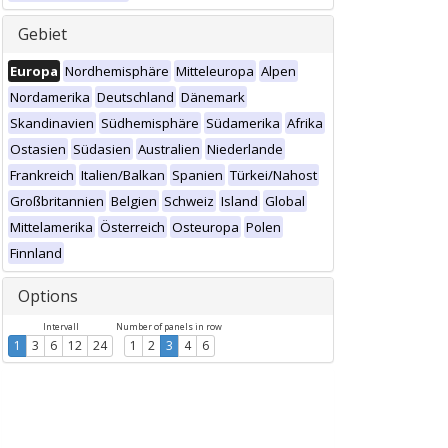
Gebiet
Europa
Nordhemisphäre
Mitteleuropa
Alpen
Nordamerika
Deutschland
Dänemark
Skandinavien
Südhemisphäre
Südamerika
Afrika
Ostasien
Südasien
Australien
Niederlande
Frankreich
Italien/Balkan
Spanien
Türkei/Nahost
Großbritannien
Belgien
Schweiz
Island
Global
Mittelamerika
Österreich
Osteuropa
Polen
Finnland
Options
Intervall
Number of panels in row
1
3
6
12
24
1
2
3
4
6