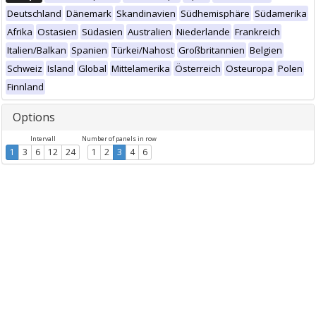
Deutschland
Dänemark
Skandinavien
Südhemisphäre
Südamerika
Afrika
Ostasien
Südasien
Australien
Niederlande
Frankreich
Italien/Balkan
Spanien
Türkei/Nahost
Großbritannien
Belgien
Schweiz
Island
Global
Mittelamerika
Österreich
Osteuropa
Polen
Finnland
Options
Intervall
Number of panels in row
1
3
6
12
24
1
2
3
4
6