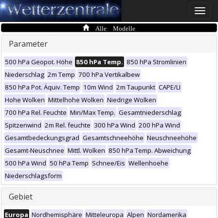
Toggle
naviga
Alle Modelle
Parameter
500 hPa Geopot. Höhe
850 hPa Temp.
850 hPa Stromlinien
Niederschlag
2m Temp
700 hPa Vertikalbew
850 hPa Pot. Äquiv. Temp
10m Wind
2m Taupunkt
CAPE/LI
Hohe Wolken
Mittelhohe Wolken
Niedrige Wolken
700 hPa Rel. Feuchte
Min/Max Temp.
Gesamtniederschlag
Spitzenwind
2m Rel. feuchte
300 hPa Wind
200 hPa Wind
Gesamtbedeckungsgrad
Gesamtschneehöhe
Neuschneehöhe
Gesamt-Neuschnee
Mittl. Wolken
850 hPa Temp. Abweichung
500 hPa Wind
50 hPa Temp
Schnee/Eis
Wellenhoehe
Niederschlagsform
Gebiet
Europa
Nordhemisphäre
Mitteleuropa
Alpen
Nordamerika