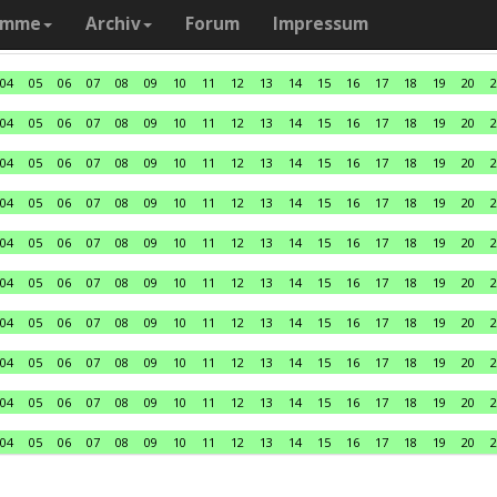
amme
Archiv
Forum
Impressum
04
05
06
07
08
09
10
11
12
13
14
15
16
17
18
19
20
2
04
05
06
07
08
09
10
11
12
13
14
15
16
17
18
19
20
2
04
05
06
07
08
09
10
11
12
13
14
15
16
17
18
19
20
2
04
05
06
07
08
09
10
11
12
13
14
15
16
17
18
19
20
2
04
05
06
07
08
09
10
11
12
13
14
15
16
17
18
19
20
2
04
05
06
07
08
09
10
11
12
13
14
15
16
17
18
19
20
2
04
05
06
07
08
09
10
11
12
13
14
15
16
17
18
19
20
2
04
05
06
07
08
09
10
11
12
13
14
15
16
17
18
19
20
2
04
05
06
07
08
09
10
11
12
13
14
15
16
17
18
19
20
2
04
05
06
07
08
09
10
11
12
13
14
15
16
17
18
19
20
2