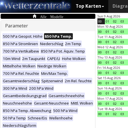
Top Karten
Diagr
Alle Modelle
Sun 9 Aug 2026
00
01
02
03
Parameter
Mon 10 Aug 2026
00
01
02
03
500 hPa Geopot. Höhe
850 hPa Temp.
Tue 11 Aug 2026
00
01
02
03
850 hPa Stromlinien
Niederschlag
2m Temp
Wed 12 Aug 2026
700 hPa Vertikalbew
850 hPa Pot. Äquiv. Temp
00
01
02
03
Thu 13 Aug 2026
10m Wind
2m Taupunkt
CAPE/LI
Hohe Wolken
00
01
02
03
Mittelhohe Wolken
Niedrige Wolken
Fri 14 Aug 2026
00
01
02
03
700 hPa Rel. Feuchte
Min/Max Temp.
Sat 15 Aug 2026
Gesamtniederschlag
Spitzenwind
2m Rel. feuchte
00
01
02
03
300 hPa Wind
200 hPa Wind
Sun 16 Aug 2026
00
01
02
03
Gesamtbedeckungsgrad
Gesamtschneehöhe
Mon 17 Aug 2026
Neuschneehöhe
Gesamt-Neuschnee
Mittl. Wolken
00
01
02
03
Tue 18 Aug 2026
850 hPa Temp. Abweichung
500 hPa Wind
00
01
02
03
50 hPa Temp
Schnee/Eis
Wellenhoehe
Niederschlagsform