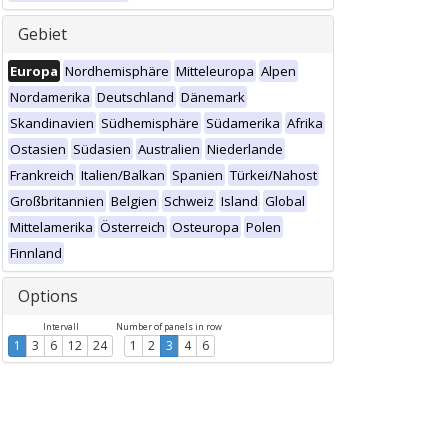
Gebiet
Europa
Nordhemisphäre
Mitteleuropa
Alpen
Nordamerika
Deutschland
Dänemark
Skandinavien
Südhemisphäre
Südamerika
Afrika
Ostasien
Südasien
Australien
Niederlande
Frankreich
Italien/Balkan
Spanien
Türkei/Nahost
Großbritannien
Belgien
Schweiz
Island
Global
Mittelamerika
Österreich
Osteuropa
Polen
Finnland
Options
Intervall
Number of panels in row
1
3
6
12
24
1
2
3
4
6