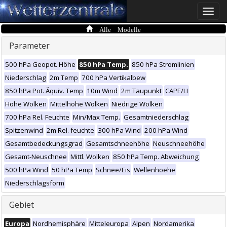
Toggle
naviga
Alle Modelle
Parameter
500 hPa Geopot. Höhe
850 hPa Temp.
850 hPa Stromlinien
Niederschlag
2m Temp
700 hPa Vertikalbew
850 hPa Pot. Äquiv. Temp
10m Wind
2m Taupunkt
CAPE/LI
Hohe Wolken
Mittelhohe Wolken
Niedrige Wolken
700 hPa Rel. Feuchte
Min/Max Temp.
Gesamtniederschlag
Spitzenwind
2m Rel. feuchte
300 hPa Wind
200 hPa Wind
Gesamtbedeckungsgrad
Gesamtschneehöhe
Neuschneehöhe
Gesamt-Neuschnee
Mittl. Wolken
850 hPa Temp. Abweichung
500 hPa Wind
50 hPa Temp
Schnee/Eis
Wellenhoehe
Niederschlagsform
Gebiet
Europa
Nordhemisphäre
Mitteleuropa
Alpen
Nordamerika