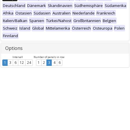
Deutschland
Dänemark
Skandinavien
Südhemisphäre
Südamerika
Afrika
Ostasien
Südasien
Australien
Niederlande
Frankreich
Italien/Balkan
Spanien
Türkei/Nahost
Großbritannien
Belgien
Schweiz
Island
Global
Mittelamerika
Österreich
Osteuropa
Polen
Finnland
Options
Intervall
Number of panels in row
1
3
6
12
24
1
2
3
4
6