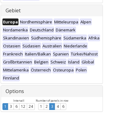
Gebiet
Europa
Nordhemisphäre
Mitteleuropa
Alpen
Nordamerika
Deutschland
Dänemark
Skandinavien
Südhemisphäre
Südamerika
Afrika
Ostasien
Südasien
Australien
Niederlande
Frankreich
Italien/Balkan
Spanien
Türkei/Nahost
Großbritannien
Belgien
Schweiz
Island
Global
Mittelamerika
Österreich
Osteuropa
Polen
Finnland
Options
Intervall
Number of panels in row
1
3
6
12
24
1
2
3
4
6