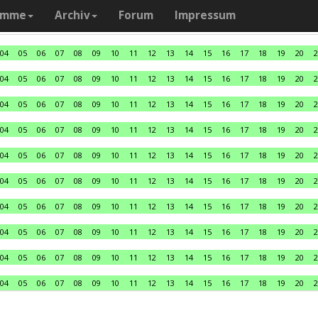
amme
Archiv
Forum
Impressum
04
05
06
07
08
09
10
11
12
13
14
15
16
17
18
19
20
2
04
05
06
07
08
09
10
11
12
13
14
15
16
17
18
19
20
2
04
05
06
07
08
09
10
11
12
13
14
15
16
17
18
19
20
2
04
05
06
07
08
09
10
11
12
13
14
15
16
17
18
19
20
2
04
05
06
07
08
09
10
11
12
13
14
15
16
17
18
19
20
2
04
05
06
07
08
09
10
11
12
13
14
15
16
17
18
19
20
2
04
05
06
07
08
09
10
11
12
13
14
15
16
17
18
19
20
2
04
05
06
07
08
09
10
11
12
13
14
15
16
17
18
19
20
2
04
05
06
07
08
09
10
11
12
13
14
15
16
17
18
19
20
2
04
05
06
07
08
09
10
11
12
13
14
15
16
17
18
19
20
2