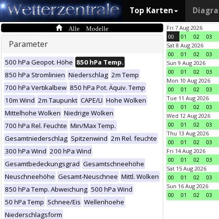
Top Karten
Diagr
Alle Modelle
Fri 7 Aug 2026
00
01
02
03
Parameter
Sat 8 Aug 2026
00
01
02
03
500 hPa Geopot. Höhe
850 hPa Temp.
Sun 9 Aug 2026
00
01
02
03
850 hPa Stromlinien
Niederschlag
2m Temp
Mon 10 Aug 2026
700 hPa Vertikalbew
850 hPa Pot. Äquiv. Temp
00
01
02
03
Tue 11 Aug 2026
10m Wind
2m Taupunkt
CAPE/LI
Hohe Wolken
00
01
02
03
Mittelhohe Wolken
Niedrige Wolken
Wed 12 Aug 2026
00
01
02
03
700 hPa Rel. Feuchte
Min/Max Temp.
Thu 13 Aug 2026
Gesamtniederschlag
Spitzenwind
2m Rel. feuchte
00
01
02
03
300 hPa Wind
200 hPa Wind
Fri 14 Aug 2026
00
01
02
03
Gesamtbedeckungsgrad
Gesamtschneehöhe
Sat 15 Aug 2026
Neuschneehöhe
Gesamt-Neuschnee
Mittl. Wolken
00
01
02
03
Sun 16 Aug 2026
850 hPa Temp. Abweichung
500 hPa Wind
00
01
02
03
50 hPa Temp
Schnee/Eis
Wellenhoehe
Niederschlagsform