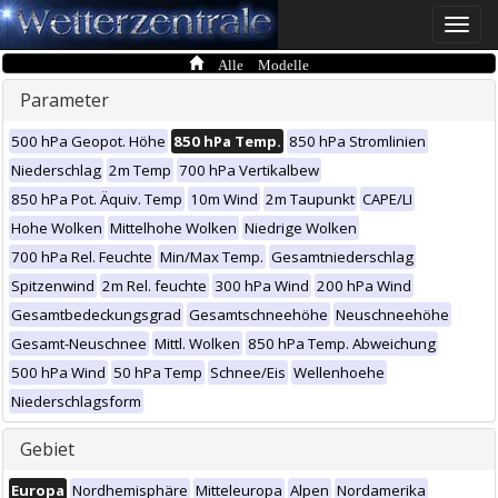
Toggle
naviga
Alle Modelle
Parameter
500 hPa Geopot. Höhe
850 hPa Temp.
850 hPa Stromlinien
Niederschlag
2m Temp
700 hPa Vertikalbew
850 hPa Pot. Äquiv. Temp
10m Wind
2m Taupunkt
CAPE/LI
Hohe Wolken
Mittelhohe Wolken
Niedrige Wolken
700 hPa Rel. Feuchte
Min/Max Temp.
Gesamtniederschlag
Spitzenwind
2m Rel. feuchte
300 hPa Wind
200 hPa Wind
Gesamtbedeckungsgrad
Gesamtschneehöhe
Neuschneehöhe
Gesamt-Neuschnee
Mittl. Wolken
850 hPa Temp. Abweichung
500 hPa Wind
50 hPa Temp
Schnee/Eis
Wellenhoehe
Niederschlagsform
Gebiet
Europa
Nordhemisphäre
Mitteleuropa
Alpen
Nordamerika