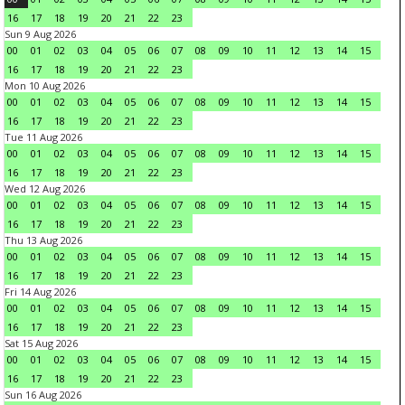
16
17
18
19
20
21
22
23
Sun 9 Aug 2026
00
01
02
03
04
05
06
07
08
09
10
11
12
13
14
15
16
17
18
19
20
21
22
23
Mon 10 Aug 2026
00
01
02
03
04
05
06
07
08
09
10
11
12
13
14
15
16
17
18
19
20
21
22
23
Tue 11 Aug 2026
00
01
02
03
04
05
06
07
08
09
10
11
12
13
14
15
16
17
18
19
20
21
22
23
Wed 12 Aug 2026
00
01
02
03
04
05
06
07
08
09
10
11
12
13
14
15
16
17
18
19
20
21
22
23
Thu 13 Aug 2026
00
01
02
03
04
05
06
07
08
09
10
11
12
13
14
15
16
17
18
19
20
21
22
23
Fri 14 Aug 2026
00
01
02
03
04
05
06
07
08
09
10
11
12
13
14
15
16
17
18
19
20
21
22
23
Sat 15 Aug 2026
00
01
02
03
04
05
06
07
08
09
10
11
12
13
14
15
16
17
18
19
20
21
22
23
Sun 16 Aug 2026