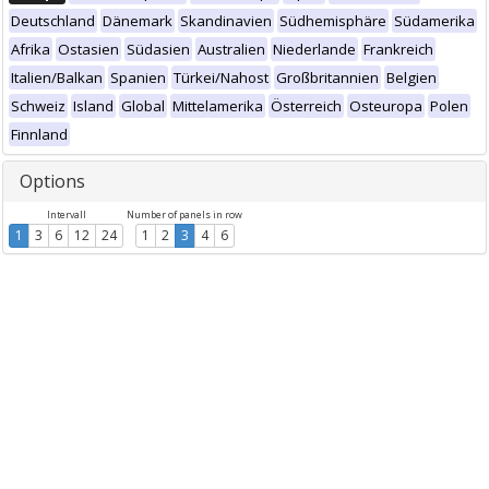
Deutschland
Dänemark
Skandinavien
Südhemisphäre
Südamerika
Afrika
Ostasien
Südasien
Australien
Niederlande
Frankreich
Italien/Balkan
Spanien
Türkei/Nahost
Großbritannien
Belgien
Schweiz
Island
Global
Mittelamerika
Österreich
Osteuropa
Polen
Finnland
Options
Intervall
Number of panels in row
1
3
6
12
24
1
2
3
4
6