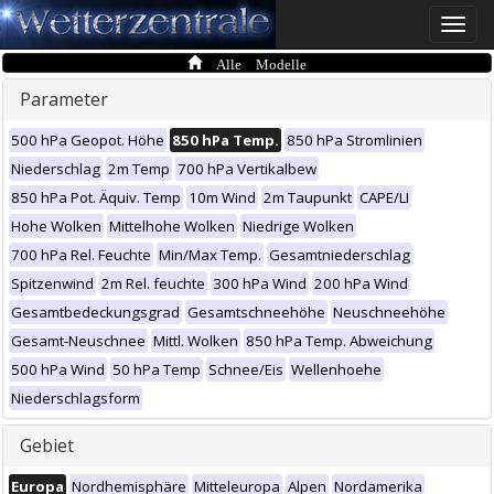
Toggle
naviga
Alle Modelle
Parameter
500 hPa Geopot. Höhe
850 hPa Temp.
850 hPa Stromlinien
Niederschlag
2m Temp
700 hPa Vertikalbew
850 hPa Pot. Äquiv. Temp
10m Wind
2m Taupunkt
CAPE/LI
Hohe Wolken
Mittelhohe Wolken
Niedrige Wolken
700 hPa Rel. Feuchte
Min/Max Temp.
Gesamtniederschlag
Spitzenwind
2m Rel. feuchte
300 hPa Wind
200 hPa Wind
Gesamtbedeckungsgrad
Gesamtschneehöhe
Neuschneehöhe
Gesamt-Neuschnee
Mittl. Wolken
850 hPa Temp. Abweichung
500 hPa Wind
50 hPa Temp
Schnee/Eis
Wellenhoehe
Niederschlagsform
Gebiet
Europa
Nordhemisphäre
Mitteleuropa
Alpen
Nordamerika