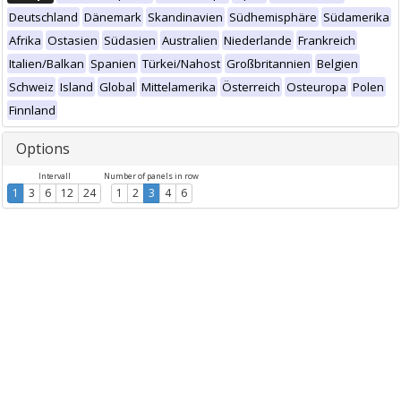
Deutschland
Dänemark
Skandinavien
Südhemisphäre
Südamerika
Afrika
Ostasien
Südasien
Australien
Niederlande
Frankreich
Italien/Balkan
Spanien
Türkei/Nahost
Großbritannien
Belgien
Schweiz
Island
Global
Mittelamerika
Österreich
Osteuropa
Polen
Finnland
Options
Intervall
Number of panels in row
1
3
6
12
24
1
2
3
4
6