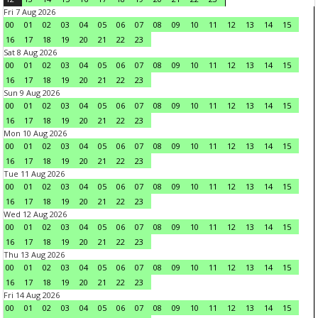
Fri 7 Aug 2026
00
01
02
03
04
05
06
07
08
09
10
11
12
13
14
15
16
17
18
19
20
21
22
23
Sat 8 Aug 2026
00
01
02
03
04
05
06
07
08
09
10
11
12
13
14
15
16
17
18
19
20
21
22
23
Sun 9 Aug 2026
00
01
02
03
04
05
06
07
08
09
10
11
12
13
14
15
16
17
18
19
20
21
22
23
Mon 10 Aug 2026
00
01
02
03
04
05
06
07
08
09
10
11
12
13
14
15
16
17
18
19
20
21
22
23
Tue 11 Aug 2026
00
01
02
03
04
05
06
07
08
09
10
11
12
13
14
15
16
17
18
19
20
21
22
23
Wed 12 Aug 2026
00
01
02
03
04
05
06
07
08
09
10
11
12
13
14
15
16
17
18
19
20
21
22
23
Thu 13 Aug 2026
00
01
02
03
04
05
06
07
08
09
10
11
12
13
14
15
16
17
18
19
20
21
22
23
Fri 14 Aug 2026
00
01
02
03
04
05
06
07
08
09
10
11
12
13
14
15