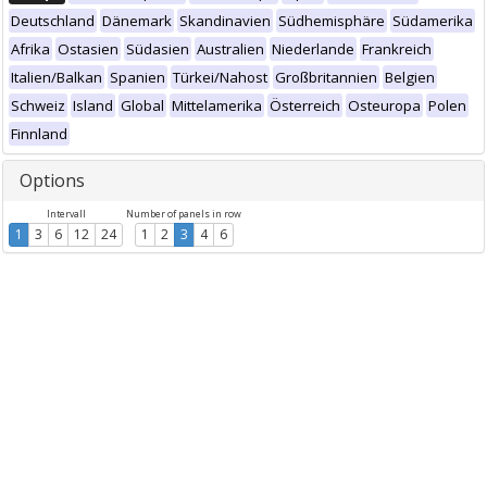
Deutschland
Dänemark
Skandinavien
Südhemisphäre
Südamerika
Afrika
Ostasien
Südasien
Australien
Niederlande
Frankreich
Italien/Balkan
Spanien
Türkei/Nahost
Großbritannien
Belgien
Schweiz
Island
Global
Mittelamerika
Österreich
Osteuropa
Polen
Finnland
Options
Intervall
Number of panels in row
1
3
6
12
24
1
2
3
4
6