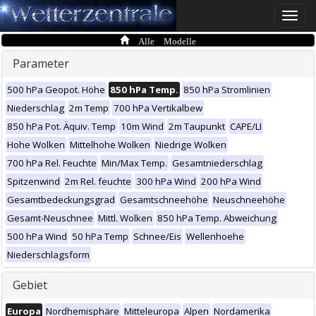
Toggle
naviga
Alle Modelle
Parameter
500 hPa Geopot. Höhe
850 hPa Temp.
850 hPa Stromlinien
Niederschlag
2m Temp
700 hPa Vertikalbew
850 hPa Pot. Äquiv. Temp
10m Wind
2m Taupunkt
CAPE/LI
Hohe Wolken
Mittelhohe Wolken
Niedrige Wolken
700 hPa Rel. Feuchte
Min/Max Temp.
Gesamtniederschlag
Spitzenwind
2m Rel. feuchte
300 hPa Wind
200 hPa Wind
Gesamtbedeckungsgrad
Gesamtschneehöhe
Neuschneehöhe
Gesamt-Neuschnee
Mittl. Wolken
850 hPa Temp. Abweichung
500 hPa Wind
50 hPa Temp
Schnee/Eis
Wellenhoehe
Niederschlagsform
Gebiet
Europa
Nordhemisphäre
Mitteleuropa
Alpen
Nordamerika