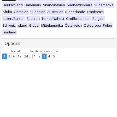
Deutschland
Dänemark
Skandinavien
Südhemisphäre
Südamerika
Afrika
Ostasien
Südasien
Australien
Niederlande
Frankreich
Italien/Balkan
Spanien
Türkei/Nahost
Großbritannien
Belgien
Schweiz
Island
Global
Mittelamerika
Österreich
Osteuropa
Polen
Finnland
Options
Intervall
Number of panels in row
1
3
6
12
24
1
2
3
4
6