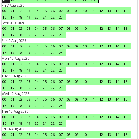
Fri 7 Aug 2026
00
01
02
03
04
05
06
07
08
09
10
11
12
13
14
15
16
17
18
19
20
21
22
23
Sat 8 Aug 2026
00
01
02
03
04
05
06
07
08
09
10
11
12
13
14
15
16
17
18
19
20
21
22
23
Sun 9 Aug 2026
00
01
02
03
04
05
06
07
08
09
10
11
12
13
14
15
16
17
18
19
20
21
22
23
Mon 10 Aug 2026
00
01
02
03
04
05
06
07
08
09
10
11
12
13
14
15
16
17
18
19
20
21
22
23
Tue 11 Aug 2026
00
01
02
03
04
05
06
07
08
09
10
11
12
13
14
15
16
17
18
19
20
21
22
23
Wed 12 Aug 2026
00
01
02
03
04
05
06
07
08
09
10
11
12
13
14
15
16
17
18
19
20
21
22
23
Thu 13 Aug 2026
00
01
02
03
04
05
06
07
08
09
10
11
12
13
14
15
16
17
18
19
20
21
22
23
Fri 14 Aug 2026
00
01
02
03
04
05
06
07
08
09
10
11
12
13
14
15