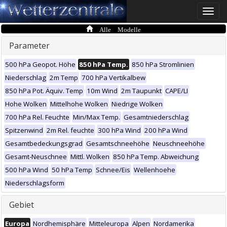
Toggle
naviga
Alle Modelle
Parameter
500 hPa Geopot. Höhe
850 hPa Temp.
850 hPa Stromlinien
Niederschlag
2m Temp
700 hPa Vertikalbew
850 hPa Pot. Äquiv. Temp
10m Wind
2m Taupunkt
CAPE/LI
Hohe Wolken
Mittelhohe Wolken
Niedrige Wolken
700 hPa Rel. Feuchte
Min/Max Temp.
Gesamtniederschlag
Spitzenwind
2m Rel. feuchte
300 hPa Wind
200 hPa Wind
Gesamtbedeckungsgrad
Gesamtschneehöhe
Neuschneehöhe
Gesamt-Neuschnee
Mittl. Wolken
850 hPa Temp. Abweichung
500 hPa Wind
50 hPa Temp
Schnee/Eis
Wellenhoehe
Niederschlagsform
Gebiet
Europa
Nordhemisphäre
Mitteleuropa
Alpen
Nordamerika