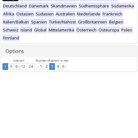
Deutschland
Dänemark
Skandinavien
Südhemisphäre
Südamerika
Afrika
Ostasien
Südasien
Australien
Niederlande
Frankreich
Italien/Balkan
Spanien
Türkei/Nahost
Großbritannien
Belgien
Schweiz
Island
Global
Mittelamerika
Österreich
Osteuropa
Polen
Finnland
Options
Intervall
Number of panels in row
1
3
6
12
24
1
2
3
4
6