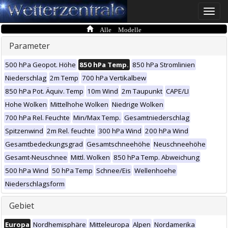
Toggle
naviga
Alle Modelle
Parameter
500 hPa Geopot. Höhe
850 hPa Temp.
850 hPa Stromlinien
Niederschlag
2m Temp
700 hPa Vertikalbew
850 hPa Pot. Äquiv. Temp
10m Wind
2m Taupunkt
CAPE/LI
Hohe Wolken
Mittelhohe Wolken
Niedrige Wolken
700 hPa Rel. Feuchte
Min/Max Temp.
Gesamtniederschlag
Spitzenwind
2m Rel. feuchte
300 hPa Wind
200 hPa Wind
Gesamtbedeckungsgrad
Gesamtschneehöhe
Neuschneehöhe
Gesamt-Neuschnee
Mittl. Wolken
850 hPa Temp. Abweichung
500 hPa Wind
50 hPa Temp
Schnee/Eis
Wellenhoehe
Niederschlagsform
Gebiet
Europa
Nordhemisphäre
Mitteleuropa
Alpen
Nordamerika