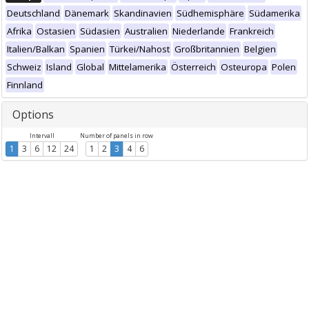
Deutschland
Dänemark
Skandinavien
Südhemisphäre
Südamerika
Afrika
Ostasien
Südasien
Australien
Niederlande
Frankreich
Italien/Balkan
Spanien
Türkei/Nahost
Großbritannien
Belgien
Schweiz
Island
Global
Mittelamerika
Österreich
Osteuropa
Polen
Finnland
Options
Intervall
Number of panels in row
1
3
6
12
24
1
2
3
4
6