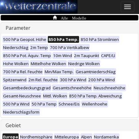
Toggle
naviga
Alle Modelle
Parameter
500 hPa Geopot. Höhe
850 hPa Temp.
850 hPa Stromlinien
Niederschlag
2m Temp
700 hPa Vertikalbew
850 hPa Pot. Äquiv. Temp
10m Wind
2m Taupunkt
CAPE/LI
Hohe Wolken
Mittelhohe Wolken
Niedrige Wolken
700 hPa Rel. Feuchte
Min/Max Temp.
Gesamtniederschlag
Spitzenwind
2m Rel. feuchte
300 hPa Wind
200 hPa Wind
Gesamtbedeckungsgrad
Gesamtschneehöhe
Neuschneehöhe
Gesamt-Neuschnee
Mittl. Wolken
850 hPa Temp. Abweichung
500 hPa Wind
50 hPa Temp
Schnee/Eis
Wellenhoehe
Niederschlagsform
Gebiet
Europa
Nordhemisphäre
Mitteleuropa
Alpen
Nordamerika