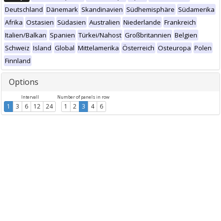
Deutschland
Dänemark
Skandinavien
Südhemisphäre
Südamerika
Afrika
Ostasien
Südasien
Australien
Niederlande
Frankreich
Italien/Balkan
Spanien
Türkei/Nahost
Großbritannien
Belgien
Schweiz
Island
Global
Mittelamerika
Österreich
Osteuropa
Polen
Finnland
Options
Intervall
Number of panels in row
1
3
6
12
24
1
2
3
4
6