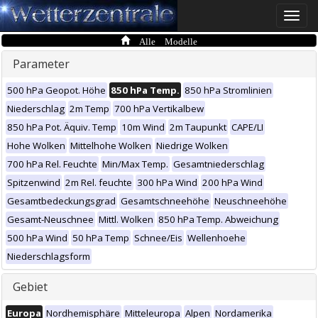
Toggle
naviga
Alle Modelle
Parameter
500 hPa Geopot. Höhe
850 hPa Temp.
850 hPa Stromlinien
Niederschlag
2m Temp
700 hPa Vertikalbew
850 hPa Pot. Äquiv. Temp
10m Wind
2m Taupunkt
CAPE/LI
Hohe Wolken
Mittelhohe Wolken
Niedrige Wolken
700 hPa Rel. Feuchte
Min/Max Temp.
Gesamtniederschlag
Spitzenwind
2m Rel. feuchte
300 hPa Wind
200 hPa Wind
Gesamtbedeckungsgrad
Gesamtschneehöhe
Neuschneehöhe
Gesamt-Neuschnee
Mittl. Wolken
850 hPa Temp. Abweichung
500 hPa Wind
50 hPa Temp
Schnee/Eis
Wellenhoehe
Niederschlagsform
Gebiet
Europa
Nordhemisphäre
Mitteleuropa
Alpen
Nordamerika