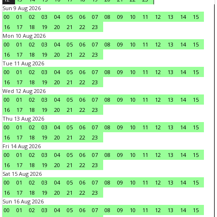
Sun 9 Aug 2026
00
01
02
03
04
05
06
07
08
09
10
11
12
13
14
15
16
17
18
19
20
21
22
23
Mon 10 Aug 2026
00
01
02
03
04
05
06
07
08
09
10
11
12
13
14
15
16
17
18
19
20
21
22
23
Tue 11 Aug 2026
00
01
02
03
04
05
06
07
08
09
10
11
12
13
14
15
16
17
18
19
20
21
22
23
Wed 12 Aug 2026
00
01
02
03
04
05
06
07
08
09
10
11
12
13
14
15
16
17
18
19
20
21
22
23
Thu 13 Aug 2026
00
01
02
03
04
05
06
07
08
09
10
11
12
13
14
15
16
17
18
19
20
21
22
23
Fri 14 Aug 2026
00
01
02
03
04
05
06
07
08
09
10
11
12
13
14
15
16
17
18
19
20
21
22
23
Sat 15 Aug 2026
00
01
02
03
04
05
06
07
08
09
10
11
12
13
14
15
16
17
18
19
20
21
22
23
Sun 16 Aug 2026
00
01
02
03
04
05
06
07
08
09
10
11
12
13
14
15