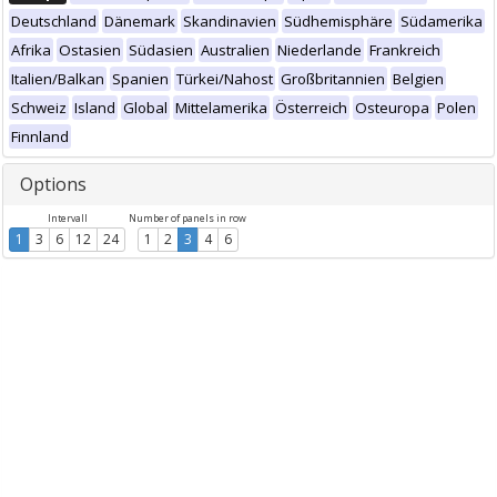
Deutschland
Dänemark
Skandinavien
Südhemisphäre
Südamerika
Afrika
Ostasien
Südasien
Australien
Niederlande
Frankreich
Italien/Balkan
Spanien
Türkei/Nahost
Großbritannien
Belgien
Schweiz
Island
Global
Mittelamerika
Österreich
Osteuropa
Polen
Finnland
Options
Intervall
Number of panels in row
1
3
6
12
24
1
2
3
4
6