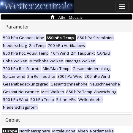
Toggle
naviga
Alle Modelle
Parameter
500 hPa Geopot. Höhe
850 hPa Temp.
850 hPa Stromlinien
Niederschlag
2m Temp
700 hPa Vertikalbew
850 hPa Pot. Äquiv. Temp
10m Wind
2m Taupunkt
CAPE/LI
Hohe Wolken
Mittelhohe Wolken
Niedrige Wolken
700 hPa Rel. Feuchte
Min/Max Temp.
Gesamtniederschlag
Spitzenwind
2m Rel. feuchte
300 hPa Wind
200 hPa Wind
Gesamtbedeckungsgrad
Gesamtschneehöhe
Neuschneehöhe
Gesamt-Neuschnee
Mittl. Wolken
850 hPa Temp. Abweichung
500 hPa Wind
50 hPa Temp
Schnee/Eis
Wellenhoehe
Niederschlagsform
Gebiet
Europa
Nordhemisphäre
Mitteleuropa
Alpen
Nordamerika