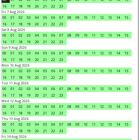
16
17
18
19
20
21
22
23
Fri 7 Aug 2026
00
01
02
03
04
05
06
07
08
09
10
11
12
13
14
15
16
17
18
19
20
21
22
23
Sat 8 Aug 2026
00
01
02
03
04
05
06
07
08
09
10
11
12
13
14
15
16
17
18
19
20
21
22
23
Sun 9 Aug 2026
00
01
02
03
04
05
06
07
08
09
10
11
12
13
14
15
16
17
18
19
20
21
22
23
Mon 10 Aug 2026
00
01
02
03
04
05
06
07
08
09
10
11
12
13
14
15
16
17
18
19
20
21
22
23
Tue 11 Aug 2026
00
01
02
03
04
05
06
07
08
09
10
11
12
13
14
15
16
17
18
19
20
21
22
23
Wed 12 Aug 2026
00
01
02
03
04
05
06
07
08
09
10
11
12
13
14
15
16
17
18
19
20
21
22
23
Thu 13 Aug 2026
00
01
02
03
04
05
06
07
08
09
10
11
12
13
14
15
16
17
18
19
20
21
22
23
Fri 14 Aug 2026