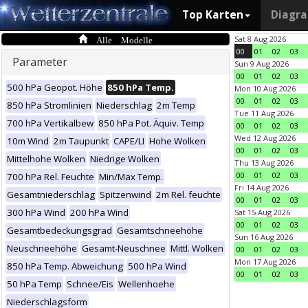
Top Karten
Diagr
Alle Modelle
Sat 8 Aug 2026
00
01
02
03
Parameter
Sun 9 Aug 2026
00
01
02
03
500 hPa Geopot. Höhe
850 hPa Temp.
Mon 10 Aug 2026
00
01
02
03
850 hPa Stromlinien
Niederschlag
2m Temp
Tue 11 Aug 2026
700 hPa Vertikalbew
850 hPa Pot. Äquiv. Temp
00
01
02
03
Wed 12 Aug 2026
10m Wind
2m Taupunkt
CAPE/LI
Hohe Wolken
00
01
02
03
Mittelhohe Wolken
Niedrige Wolken
Thu 13 Aug 2026
00
01
02
03
700 hPa Rel. Feuchte
Min/Max Temp.
Fri 14 Aug 2026
Gesamtniederschlag
Spitzenwind
2m Rel. feuchte
00
01
02
03
300 hPa Wind
200 hPa Wind
Sat 15 Aug 2026
00
01
02
03
Gesamtbedeckungsgrad
Gesamtschneehöhe
Sun 16 Aug 2026
Neuschneehöhe
Gesamt-Neuschnee
Mittl. Wolken
00
01
02
03
Mon 17 Aug 2026
850 hPa Temp. Abweichung
500 hPa Wind
00
01
02
03
50 hPa Temp
Schnee/Eis
Wellenhoehe
Niederschlagsform