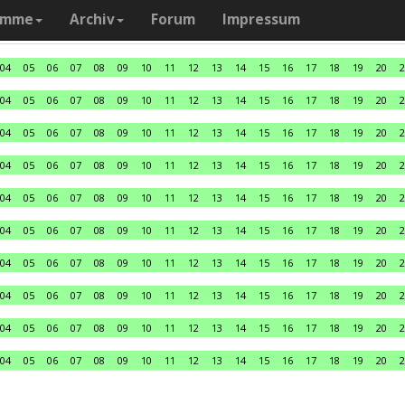
amme
Archiv
Forum
Impressum
04
05
06
07
08
09
10
11
12
13
14
15
16
17
18
19
20
2
04
05
06
07
08
09
10
11
12
13
14
15
16
17
18
19
20
2
04
05
06
07
08
09
10
11
12
13
14
15
16
17
18
19
20
2
04
05
06
07
08
09
10
11
12
13
14
15
16
17
18
19
20
2
04
05
06
07
08
09
10
11
12
13
14
15
16
17
18
19
20
2
04
05
06
07
08
09
10
11
12
13
14
15
16
17
18
19
20
2
04
05
06
07
08
09
10
11
12
13
14
15
16
17
18
19
20
2
04
05
06
07
08
09
10
11
12
13
14
15
16
17
18
19
20
2
04
05
06
07
08
09
10
11
12
13
14
15
16
17
18
19
20
2
04
05
06
07
08
09
10
11
12
13
14
15
16
17
18
19
20
2