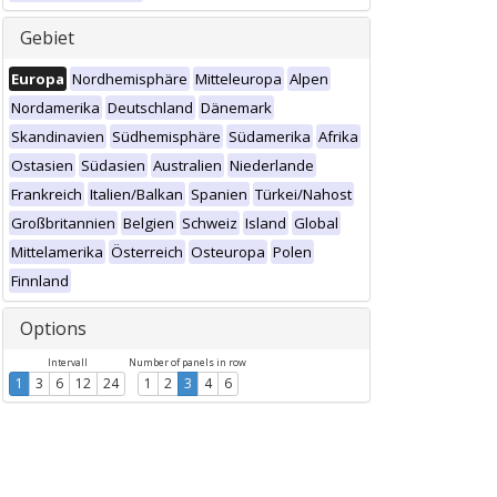
Gebiet
Europa
Nordhemisphäre
Mitteleuropa
Alpen
Nordamerika
Deutschland
Dänemark
Skandinavien
Südhemisphäre
Südamerika
Afrika
Ostasien
Südasien
Australien
Niederlande
Frankreich
Italien/Balkan
Spanien
Türkei/Nahost
Großbritannien
Belgien
Schweiz
Island
Global
Mittelamerika
Österreich
Osteuropa
Polen
Finnland
Options
Intervall
Number of panels in row
1
3
6
12
24
1
2
3
4
6