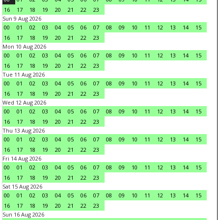
16
17
18
19
20
21
22
23
Sun 9 Aug 2026
00
01
02
03
04
05
06
07
08
09
10
11
12
13
14
15
16
17
18
19
20
21
22
23
Mon 10 Aug 2026
00
01
02
03
04
05
06
07
08
09
10
11
12
13
14
15
16
17
18
19
20
21
22
23
Tue 11 Aug 2026
00
01
02
03
04
05
06
07
08
09
10
11
12
13
14
15
16
17
18
19
20
21
22
23
Wed 12 Aug 2026
00
01
02
03
04
05
06
07
08
09
10
11
12
13
14
15
16
17
18
19
20
21
22
23
Thu 13 Aug 2026
00
01
02
03
04
05
06
07
08
09
10
11
12
13
14
15
16
17
18
19
20
21
22
23
Fri 14 Aug 2026
00
01
02
03
04
05
06
07
08
09
10
11
12
13
14
15
16
17
18
19
20
21
22
23
Sat 15 Aug 2026
00
01
02
03
04
05
06
07
08
09
10
11
12
13
14
15
16
17
18
19
20
21
22
23
Sun 16 Aug 2026