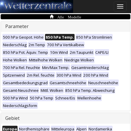
Toggle
naviga
Alle Modelle
Parameter
500 hPa Geopot. Höhe
850 hPa Temp.
850 hPa Stromlinien
Niederschlag
2m Temp
700 hPa Vertikalbew
850 hPa Pot. Äquiv. Temp
10m Wind
2m Taupunkt
CAPE/LI
Hohe Wolken
Mittelhohe Wolken
Niedrige Wolken
700 hPa Rel. Feuchte
Min/Max Temp.
Gesamtniederschlag
Spitzenwind
2m Rel. feuchte
300 hPa Wind
200 hPa Wind
Gesamtbedeckungsgrad
Gesamtschneehöhe
Neuschneehöhe
Gesamt-Neuschnee
Mittl. Wolken
850 hPa Temp. Abweichung
500 hPa Wind
50 hPa Temp
Schnee/Eis
Wellenhoehe
Niederschlagsform
Gebiet
Europa
Nordhemisphäre
Mitteleuropa
Alpen
Nordamerika