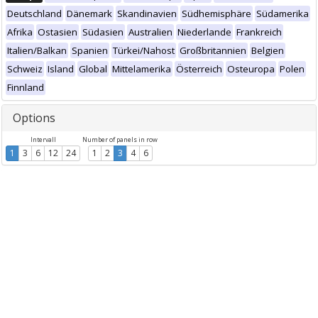
Deutschland
Dänemark
Skandinavien
Südhemisphäre
Südamerika
Afrika
Ostasien
Südasien
Australien
Niederlande
Frankreich
Italien/Balkan
Spanien
Türkei/Nahost
Großbritannien
Belgien
Schweiz
Island
Global
Mittelamerika
Österreich
Osteuropa
Polen
Finnland
Options
Intervall
Number of panels in row
1
3
6
12
24
1
2
3
4
6