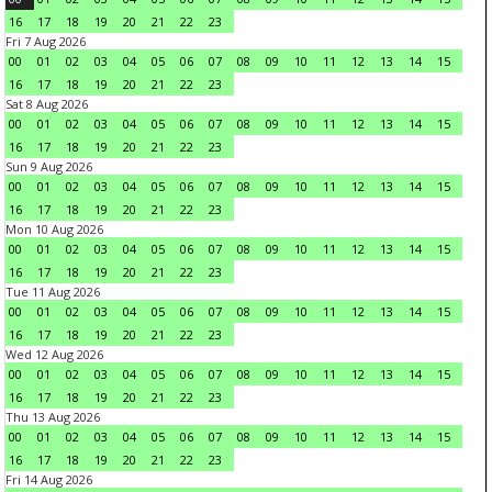
16
17
18
19
20
21
22
23
Fri 7 Aug 2026
00
01
02
03
04
05
06
07
08
09
10
11
12
13
14
15
16
17
18
19
20
21
22
23
Sat 8 Aug 2026
00
01
02
03
04
05
06
07
08
09
10
11
12
13
14
15
16
17
18
19
20
21
22
23
Sun 9 Aug 2026
00
01
02
03
04
05
06
07
08
09
10
11
12
13
14
15
16
17
18
19
20
21
22
23
Mon 10 Aug 2026
00
01
02
03
04
05
06
07
08
09
10
11
12
13
14
15
16
17
18
19
20
21
22
23
Tue 11 Aug 2026
00
01
02
03
04
05
06
07
08
09
10
11
12
13
14
15
16
17
18
19
20
21
22
23
Wed 12 Aug 2026
00
01
02
03
04
05
06
07
08
09
10
11
12
13
14
15
16
17
18
19
20
21
22
23
Thu 13 Aug 2026
00
01
02
03
04
05
06
07
08
09
10
11
12
13
14
15
16
17
18
19
20
21
22
23
Fri 14 Aug 2026