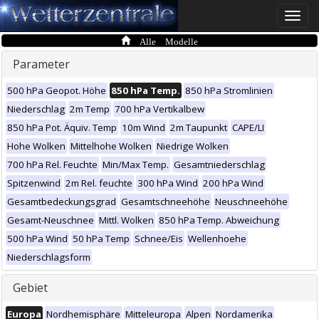
Toggle
naviga
Alle Modelle
Parameter
500 hPa Geopot. Höhe
850 hPa Temp.
850 hPa Stromlinien
Niederschlag
2m Temp
700 hPa Vertikalbew
850 hPa Pot. Äquiv. Temp
10m Wind
2m Taupunkt
CAPE/LI
Hohe Wolken
Mittelhohe Wolken
Niedrige Wolken
700 hPa Rel. Feuchte
Min/Max Temp.
Gesamtniederschlag
Spitzenwind
2m Rel. feuchte
300 hPa Wind
200 hPa Wind
Gesamtbedeckungsgrad
Gesamtschneehöhe
Neuschneehöhe
Gesamt-Neuschnee
Mittl. Wolken
850 hPa Temp. Abweichung
500 hPa Wind
50 hPa Temp
Schnee/Eis
Wellenhoehe
Niederschlagsform
Gebiet
Europa
Nordhemisphäre
Mitteleuropa
Alpen
Nordamerika