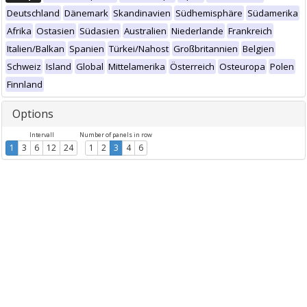
Deutschland
Dänemark
Skandinavien
Südhemisphäre
Südamerika
Afrika
Ostasien
Südasien
Australien
Niederlande
Frankreich
Italien/Balkan
Spanien
Türkei/Nahost
Großbritannien
Belgien
Schweiz
Island
Global
Mittelamerika
Österreich
Osteuropa
Polen
Finnland
Options
Intervall
Number of panels in row
1
3
6
12
24
1
2
3
4
6