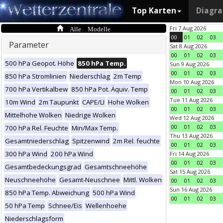
Top Karten
Diagr
Alle Modelle
Fri 7 Aug 2026
00
01
02
03
Parameter
Sat 8 Aug 2026
00
01
02
03
500 hPa Geopot. Höhe
850 hPa Temp.
Sun 9 Aug 2026
00
01
02
03
850 hPa Stromlinien
Niederschlag
2m Temp
Mon 10 Aug 2026
700 hPa Vertikalbew
850 hPa Pot. Äquiv. Temp
00
01
02
03
Tue 11 Aug 2026
10m Wind
2m Taupunkt
CAPE/LI
Hohe Wolken
00
01
02
03
Mittelhohe Wolken
Niedrige Wolken
Wed 12 Aug 2026
00
01
02
03
700 hPa Rel. Feuchte
Min/Max Temp.
Thu 13 Aug 2026
Gesamtniederschlag
Spitzenwind
2m Rel. feuchte
00
01
02
03
300 hPa Wind
200 hPa Wind
Fri 14 Aug 2026
00
01
02
03
Gesamtbedeckungsgrad
Gesamtschneehöhe
Sat 15 Aug 2026
Neuschneehöhe
Gesamt-Neuschnee
Mittl. Wolken
00
01
02
03
Sun 16 Aug 2026
850 hPa Temp. Abweichung
500 hPa Wind
00
01
02
03
50 hPa Temp
Schnee/Eis
Wellenhoehe
Niederschlagsform