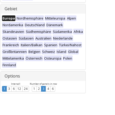
Gebiet
Europa
Nordhemisphäre
Mitteleuropa
Alpen
Nordamerika
Deutschland
Dänemark
Skandinavien
Südhemisphäre
Südamerika
Afrika
Ostasien
Südasien
Australien
Niederlande
Frankreich
Italien/Balkan
Spanien
Türkei/Nahost
Großbritannien
Belgien
Schweiz
Island
Global
Mittelamerika
Österreich
Osteuropa
Polen
Finnland
Options
Intervall
Number of panels in row
1
3
6
12
24
1
2
3
4
6