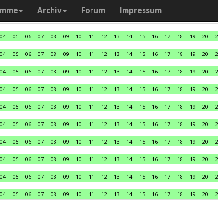
amme
Archiv
Forum
Impressum
04
05
06
07
08
09
10
11
12
13
14
15
16
17
18
19
20
2
04
05
06
07
08
09
10
11
12
13
14
15
16
17
18
19
20
2
04
05
06
07
08
09
10
11
12
13
14
15
16
17
18
19
20
2
04
05
06
07
08
09
10
11
12
13
14
15
16
17
18
19
20
2
04
05
06
07
08
09
10
11
12
13
14
15
16
17
18
19
20
2
04
05
06
07
08
09
10
11
12
13
14
15
16
17
18
19
20
2
04
05
06
07
08
09
10
11
12
13
14
15
16
17
18
19
20
2
04
05
06
07
08
09
10
11
12
13
14
15
16
17
18
19
20
2
04
05
06
07
08
09
10
11
12
13
14
15
16
17
18
19
20
2
04
05
06
07
08
09
10
11
12
13
14
15
16
17
18
19
20
2